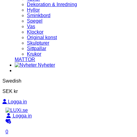
Dekoration & Inredning
Hyllor
Sminkbord
Spegel
Vas
Klockor
Original konst
Skulpturer
Sittpallar
Krukor
MATTOR
Nyheter
Swedish
SEK kr
Logga in
Logga in
0