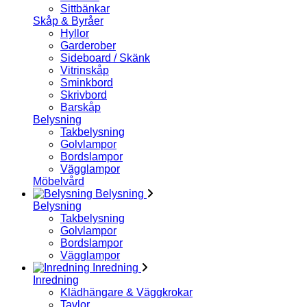
Sittbänkar
Skåp & Byråer
Hyllor
Garderober
Sideboard / Skänk
Vitrinskåp
Sminkbord
Skrivbord
Barskåp
Belysning
Takbelysning
Golvlampor
Bordslampor
Vägglampor
Möbelvård
Belysning
Belysning
Takbelysning
Golvlampor
Bordslampor
Vägglampor
Inredning
Inredning
Klädhängare & Väggkrokar
Tavlor