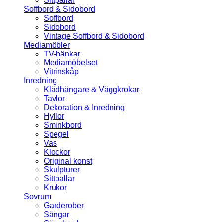
Sittpallar
Soffbord & Sidobord
Soffbord
Sidobord
Vintage Soffbord & Sidobord
Mediamöbler
TV-bänkar
Mediamöbelset
Vitrinskåp
Inredning
Klädhängare & Väggkrokar
Tavlor
Dekoration & Inredning
Hyllor
Sminkbord
Spegel
Vas
Klockor
Original konst
Skulpturer
Sittpallar
Krukor
Sovrum
Garderober
Sängar