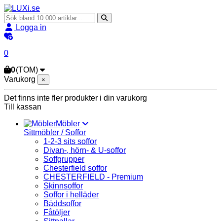
Logga in
0
0
(TOM)
Varukorg
×
Det finns inte fler produkter i din varukorg
Till kassan
Möbler
Sittmöbler / Soffor
1-2-3 sits soffor
Divan-, hörn- & U-soffor
Soffgrupper
Chesterfield soffor
CHESTERFIELD - Premium
Skinnsoffor
Soffor i helläder
Bäddsoffor
Fåtöljer