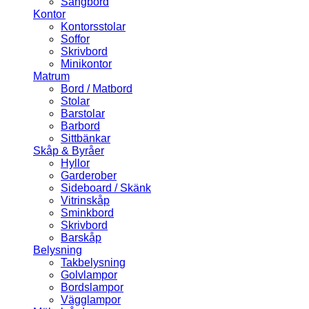
Sängbord
Kontor
Kontorsstolar
Soffor
Skrivbord
Minikontor
Matrum
Bord / Matbord
Stolar
Barstolar
Barbord
Sittbänkar
Skåp & Byråer
Hyllor
Garderober
Sideboard / Skänk
Vitrinskåp
Sminkbord
Skrivbord
Barskåp
Belysning
Takbelysning
Golvlampor
Bordslampor
Vägglampor