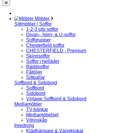
Möbler
Sittmöbler / Soffor
1-2-3 sits soffor
Divan-, hörn- & U-soffor
Soffgrupper
Chesterfield soffor
CHESTERFIELD - Premium
Skinnsoffor
Soffor i helläder
Bäddsoffor
Fåtöljer
Sittpallar
Soffbord & Sidobord
Soffbord
Sidobord
Vintage Soffbord & Sidobord
Mediamöbler
TV-bänkar
Mediamöbelset
Vitrinskåp
Inredning
Klädhängare & Väggkrokar