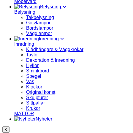
Möbelvård
Belysning
Belysning
Takbelysning
Golvlampor
Bordslampor
Vägglampor
Inredning
Inredning
Klädhängare & Väggkrokar
Tavlor
Dekoration & Inredning
Hyllor
Sminkbord
Spegel
Vas
Klockor
Original konst
Skulpturer
Sittpallar
Krukor
MATTOR
Nyheter