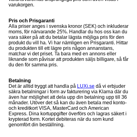
varukorgen.
Pris och Prisgaranti
Alla priser anges i svenska kronor (SEK) och inkluderar
moms, för närvarande 25%. Handlar du hos oss kan du
vara säker på att du betalar lägsta möjliga pris för den
produkt du vill ha. Vi har nämligen en Prisgaranti. Hittar
du produkten till ett lägre pris någon annanstans,
matchar vi det priset. Ta bara med en annons eller
liknande som påvisar att produkten säljs billigare, så får
du den för samma pris.
Betalning
Det är alltid tryggt att handla på
LUXi.se
då vi erbjuder
säkra betalningar i form av fakturering via Klarna där du
även har möjlighet att dela upp din betalning upp till 36
månader. Utöver det så kan du även betala med konto-
och kreditkort VISA, MasterCard och American
Express. Dina kortuppgifter överförs och lagras säkert i
krypterad form. Kortet debiteras när du som kund
genomfört din beställning.