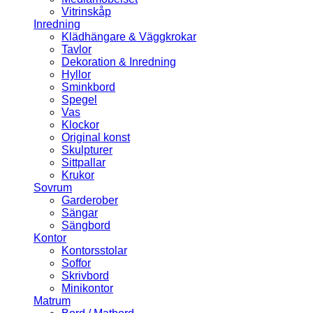
Vitrinskåp
Inredning
Klädhängare & Väggkrokar
Tavlor
Dekoration & Inredning
Hyllor
Sminkbord
Spegel
Vas
Klockor
Original konst
Skulpturer
Sittpallar
Krukor
Sovrum
Garderober
Sängar
Sängbord
Kontor
Kontorsstolar
Soffor
Skrivbord
Minikontor
Matrum