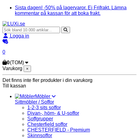
Sista dagen! -50% på lagervaror. Ej Frifrakt. Lämna
kommentar på kassan för att boka frakt.
Logga in
0
0
(TOM)
Varukorg
×
Det finns inte fler produkter i din varukorg
Till kassan
Möbler
Sittmöbler / Soffor
1-2-3 sits soffor
Divan-, hörn- & U-soffor
Soffgrupper
Chesterfield soffor
CHESTERFIELD - Premium
Skinnsoffor