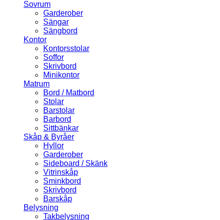
Sovrum
Garderober
Sängar
Sängbord
Kontor
Kontorsstolar
Soffor
Skrivbord
Minikontor
Matrum
Bord / Matbord
Stolar
Barstolar
Barbord
Sittbänkar
Skåp & Byråer
Hyllor
Garderober
Sideboard / Skänk
Vitrinskåp
Sminkbord
Skrivbord
Barskåp
Belysning
Takbelysning