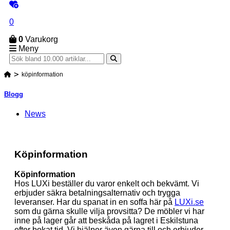
0
0
Varukorg
Meny
köpinformation
Blogg
News
Köpinformation
Köpinformation
Hos LUXi beställer du varor enkelt och bekvämt. Vi
erbjuder säkra betalningsalternativ och trygga
leveranser. Har du spanat in en soffa här på
LUXi.se
som du gärna skulle vilja provsitta? De möbler vi har
inne på lager går att beskåda på lagret i Eskilstuna
efter bokat tid. Vi hjälper även gärna till och erbjuder