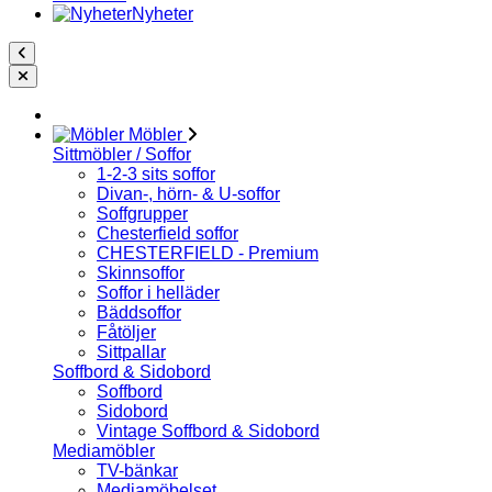
Nyheter
Möbler
Sittmöbler / Soffor
1-2-3 sits soffor
Divan-, hörn- & U-soffor
Soffgrupper
Chesterfield soffor
CHESTERFIELD - Premium
Skinnsoffor
Soffor i helläder
Bäddsoffor
Fåtöljer
Sittpallar
Soffbord & Sidobord
Soffbord
Sidobord
Vintage Soffbord & Sidobord
Mediamöbler
TV-bänkar
Mediamöbelset