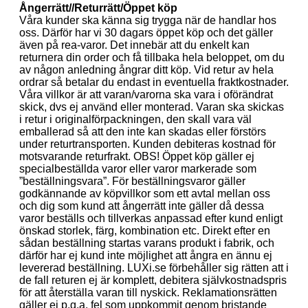
Ångerrätt//Returrätt/Öppet köp
Våra kunder ska känna sig trygga när de handlar hos
oss. Därför har vi 30 dagars öppet köp och det gäller
även på rea-varor. Det innebär att du enkelt kan
returnera din order och få tillbaka hela beloppet, om du
av någon anledning ångrar ditt köp. Vid retur av hela
ordrar så betalar du endast in eventuella fraktkostnader.
Våra villkor är att varan/varorna ska vara i oförändrat
skick, dvs ej använd eller monterad. Varan ska skickas
i retur i originalförpackningen, den skall vara väl
emballerad så att den inte kan skadas eller förstörs
under returtransporten. Kunden debiteras kostnad för
motsvarande returfrakt. OBS! Öppet köp gäller ej
specialbeställda varor eller varor markerade som
”beställningsvara”. För beställningsvaror gäller
godkännande av köpvillkor som ett avtal mellan oss
och dig som kund att ångerrätt inte gäller då dessa
varor beställs och tillverkas anpassad efter kund enligt
önskad storlek, färg, kombination etc. Direkt efter en
sådan beställning startas varans produkt i fabrik, och
därför har ej kund inte möjlighet att ångra en ännu ej
levererad beställning. LUXi.se förbehåller sig rätten att i
de fall returen ej är komplett, debitera självkostnadspris
för att återställa varan till nyskick. Reklamationsrätten
gäller ej p.g.a. fel som uppkommit genom bristande