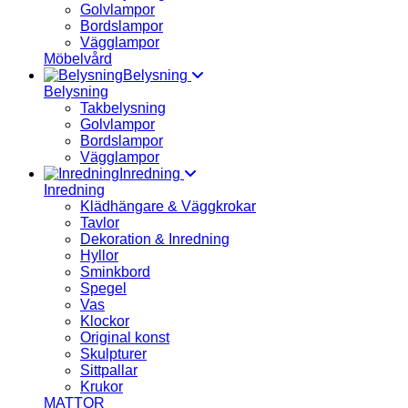
Golvlampor
Bordslampor
Vägglampor
Möbelvård
Belysning
Belysning
Takbelysning
Golvlampor
Bordslampor
Vägglampor
Inredning
Inredning
Klädhängare & Väggkrokar
Tavlor
Dekoration & Inredning
Hyllor
Sminkbord
Spegel
Vas
Klockor
Original konst
Skulpturer
Sittpallar
Krukor
MATTOR