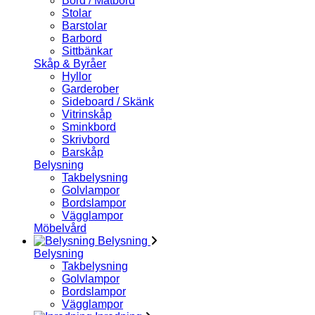
Bord / Matbord
Stolar
Barstolar
Barbord
Sittbänkar
Skåp & Byråer
Hyllor
Garderober
Sideboard / Skänk
Vitrinskåp
Sminkbord
Skrivbord
Barskåp
Belysning
Takbelysning
Golvlampor
Bordslampor
Vägglampor
Möbelvård
Belysning
Belysning
Takbelysning
Golvlampor
Bordslampor
Vägglampor