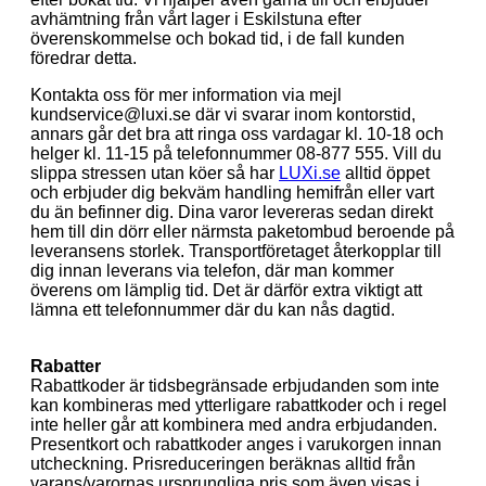
avhämtning från vårt lager i Eskilstuna efter
överenskommelse och bokad tid, i de fall kunden
föredrar detta.
Kontakta oss för mer information via mejl
kundservice@luxi.se där vi svarar inom kontorstid,
annars går det bra att ringa oss vardagar kl. 10-18 och
helger kl. 11-15 på telefonnummer 08-877 555. Vill du
slippa stressen utan köer så har
LUXi.se
alltid öppet
och erbjuder dig bekväm handling hemifrån eller vart
du än befinner dig. Dina varor levereras sedan direkt
hem till din dörr eller närmsta paketombud beroende på
leveransens storlek. Transportföretaget återkopplar till
dig innan leverans via telefon, där man kommer
överens om lämplig tid. Det är därför extra viktigt att
lämna ett telefonnummer där du kan nås dagtid.
Rabatter
Rabattkoder är tidsbegränsade erbjudanden som inte
kan kombineras med ytterligare rabattkoder och i regel
inte heller går att kombinera med andra erbjudanden.
Presentkort och rabattkoder anges i varukorgen innan
utcheckning. Prisreduceringen beräknas alltid från
varans/varornas ursprungliga pris som även visas i