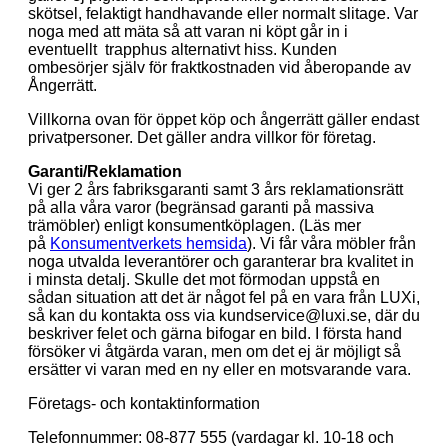
skötsel, felaktigt handhavande eller normalt slitage. Var
noga med att mäta så att varan ni köpt går in i
eventuellt
trapphus alternativt hiss. Kunden
ombesörjer själv för fraktkostnaden vid åberopande av
Ångerrätt.
Villkorna ovan för öppet köp och ångerrätt gäller endast
privatpersoner. Det gäller andra villkor för företag.
Garanti/Reklamation
Vi ger 2 års fabriksgaranti samt 3 års reklamationsrätt
på alla våra varor (begränsad garanti på massiva
trämöbler) enligt konsumentköplagen. (Läs mer
på
Konsumentverkets hemsida
). Vi får våra möbler från
noga utvalda leverantörer och garanterar bra kvalitet in
i minsta detalj. Skulle det mot förmodan uppstå en
sådan situation att det är något fel på en vara från LUXi,
så kan du kontakta oss via kundservice@luxi.se, där du
beskriver felet och gärna bifogar en bild. I första hand
försöker vi åtgärda varan, men om det ej är möjligt så
ersätter vi varan med en ny eller en motsvarande vara.
Företags- och kontaktinformation
Telefonnummer: 08-877 555 (vardagar kl. 10-18 och