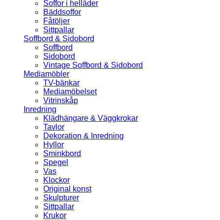
Soffor i helläder
Bäddsoffor
Fåtöljer
Sittpallar
Soffbord & Sidobord
Soffbord
Sidobord
Vintage Soffbord & Sidobord
Mediamöbler
TV-bänkar
Mediamöbelset
Vitrinskåp
Inredning
Klädhängare & Väggkrokar
Tavlor
Dekoration & Inredning
Hyllor
Sminkbord
Spegel
Vas
Klockor
Original konst
Skulpturer
Sittpallar
Krukor