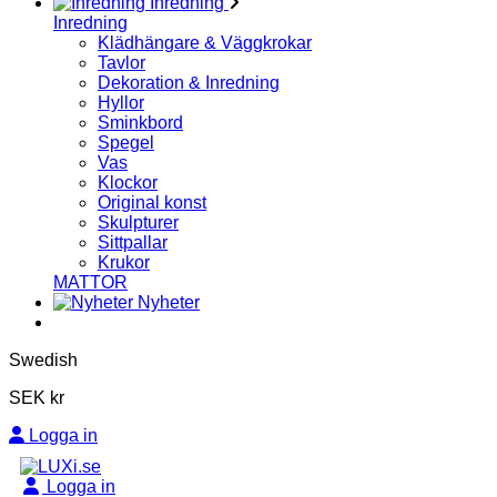
Inredning
Inredning
Klädhängare & Väggkrokar
Tavlor
Dekoration & Inredning
Hyllor
Sminkbord
Spegel
Vas
Klockor
Original konst
Skulpturer
Sittpallar
Krukor
MATTOR
Nyheter
Swedish
SEK kr
Logga in
Logga in