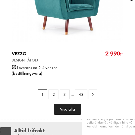
2 990:-
VEZZO
DESIGN FÅTÖLJ
Leverans ca 2-4 veckor
(beställningsvara)
1
2
3
…
43
NYHETSBREV
Få 5% RABATT
Visa alla
Gäller när du handlar minst 3 olika produkter. Ange
"LUXi5%" som meddelande på din beställning.
Du kan avbryta prenumerationen n
detta ändamål, vänligen hitta vår
kontaktinformation i det rättsliga
Alltid frifrakt