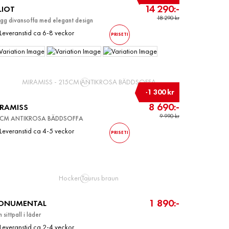
14 290:-
LIOT
18 290 kr
gg divansoffa med elegant design
Leveranstid ca 6-8 veckor
PRISETI
-1 300 kr
8 690:-
RAMISS
9 990 kr
5CM ANTIKROSA BÄDDSOFFA
Leveranstid ca 4-5 veckor
PRISETI
1 890:-
ONUMENTAL
 sittpall i läder
Leveranstid ca 2-4 veckor