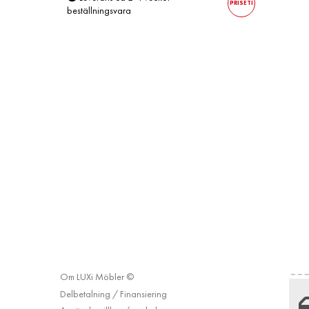
PRISETI
beställningsvara
INFORMATION
Leveransvillkor
Köpinformation
Om LUXi Möbler ©
Delbetalning / Finansiering