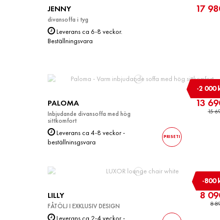
17 98
JENNY
divansoffa i tyg
Leverans ca 6-8 veckor.
Beställningsvara
-2 000 
13 69
PALOMA
15 69
Inbjudande divansoffa med hög
sittkomfort
Leverans ca 4-8 veckor -
PRISETI
beställninsgsvara
-800 
8 09
LILLY
8 89
FÅTÖLJ I EXKLUSIV DESIGN
Leverans ca 2-4 veckor -