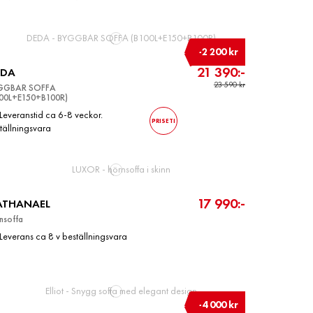
-2 200 kr
21 390:-
EDA
23 590 kr
GGBAR SOFFA
100L+E150+B100R)
Leveranstid ca 6-8 veckor.
PRISETI
tällningsvara
17 990:-
ATHANAEL
nsoffa
Leverans ca 8 v beställningsvara
-4 000 kr