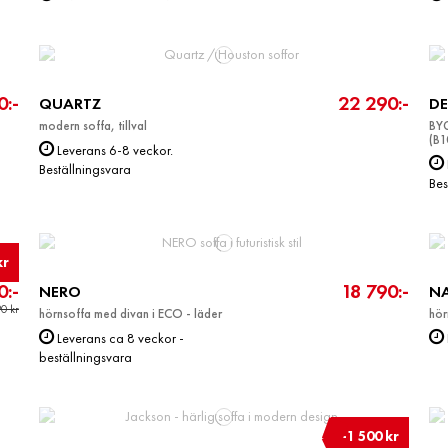
0:-
22 290:-
QUARTZ
D
modern soffa, tillval
BY
(B
Leverans 6-8 veckor.
Beställningsvara
Bes
kr
0:-
18 790:-
NERO
N
0 kr
hörnsoffa med divan i ECO - läder
hör
Leverans ca 8 veckor -
beställningsvara
-1 500 kr