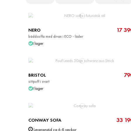
17 39
NERO
bäddsoffa med divan i ECO - läder
I lager
79
BRISTOL
sittpuff i svart
I lager
33 19
CONWAY SOFA
Leveranstid ca 6-8 veckor