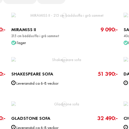
0:-
9 090:-
MIRAMISS II
SA
215 cm bäddsoffa i grå sammet
40c
I lager
0:-
51 390:-
SHAKESPEARE SOFA
D
Leveranstid ca 6-8 veckor
0:-
32 490:-
GLADSTONE SOFA
CH
Leveranstid ca 6-8 veckor