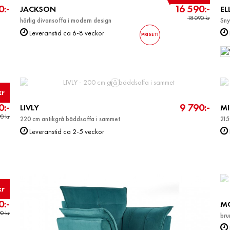
0:-
16 590:-
JACKSON
EL
18 090 kr
härlig divansoffa i modern design
Sny
Leveranstid ca 6-8 veckor
PRISETI
kr
0:-
9 790:-
LIVLY
MI
0 kr
220 cm antikgrå bäddsoffa i sammet
21
Leveranstid ca 2-5 veckor
kr
0:-
M
0 kr
brun