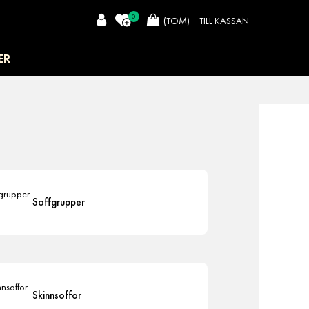
0
TILL KASSAN
(TOM)
ER
Soffgrupper
Skinnsoffor