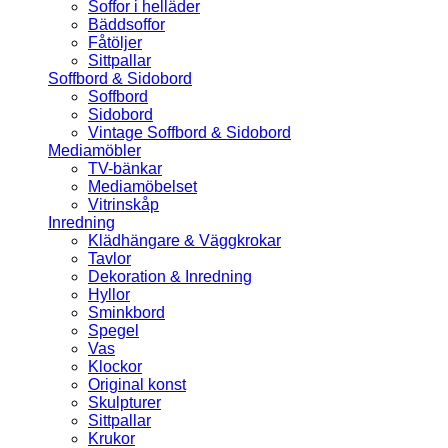
Soffor i helläder
Bäddsoffor
Fåtöljer
Sittpallar
Soffbord & Sidobord
Soffbord
Sidobord
Vintage Soffbord & Sidobord
Mediamöbler
TV-bänkar
Mediamöbelset
Vitrinskåp
Inredning
Klädhängare & Väggkrokar
Tavlor
Dekoration & Inredning
Hyllor
Sminkbord
Spegel
Vas
Klockor
Original konst
Skulpturer
Sittpallar
Krukor