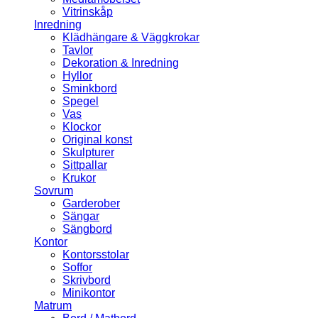
Vitrinskåp
Inredning
Klädhängare & Väggkrokar
Tavlor
Dekoration & Inredning
Hyllor
Sminkbord
Spegel
Vas
Klockor
Original konst
Skulpturer
Sittpallar
Krukor
Sovrum
Garderober
Sängar
Sängbord
Kontor
Kontorsstolar
Soffor
Skrivbord
Minikontor
Matrum