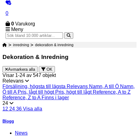
0
0
Varukorg
Meny
inredning
dekoration & inredning
Dekoration & Inredning
Avmarkera alla
OK
Visar 1-24 av 547 objekt
Relevans
Försäljning, högsta till lägsta
Relevans
Namn, A till Ö
Namn,
Ö till A
Pris, lågt till högt
Pris, högt till lågt
Reference, A to Z
Reference, Z to A
Finns i lager
24
12
24
36
Visa alla
Blogg
News