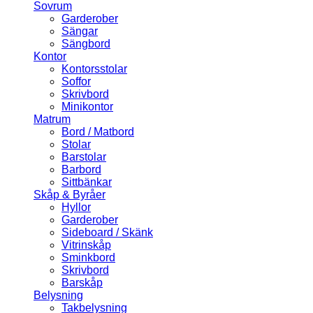
Sovrum
Garderober
Sängar
Sängbord
Kontor
Kontorsstolar
Soffor
Skrivbord
Minikontor
Matrum
Bord / Matbord
Stolar
Barstolar
Barbord
Sittbänkar
Skåp & Byråer
Hyllor
Garderober
Sideboard / Skänk
Vitrinskåp
Sminkbord
Skrivbord
Barskåp
Belysning
Takbelysning