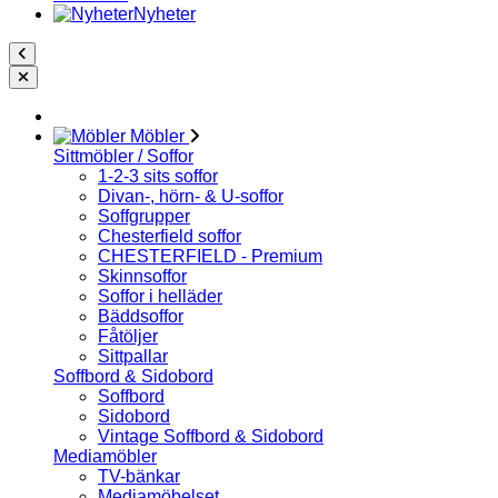
Nyheter
Möbler
Sittmöbler / Soffor
1-2-3 sits soffor
Divan-, hörn- & U-soffor
Soffgrupper
Chesterfield soffor
CHESTERFIELD - Premium
Skinnsoffor
Soffor i helläder
Bäddsoffor
Fåtöljer
Sittpallar
Soffbord & Sidobord
Soffbord
Sidobord
Vintage Soffbord & Sidobord
Mediamöbler
TV-bänkar
Mediamöbelset