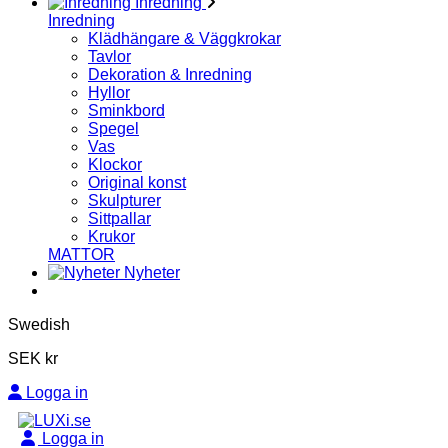
Inredning
Inredning
Klädhängare & Väggkrokar
Tavlor
Dekoration & Inredning
Hyllor
Sminkbord
Spegel
Vas
Klockor
Original konst
Skulpturer
Sittpallar
Krukor
MATTOR
Nyheter
Swedish
SEK kr
Logga in
Logga in