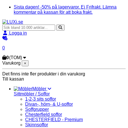
Sista dagen! -50% på lagervaror. Ej Frifrakt. Lämna
kommentar på kassan för att boka frakt.
Logga in
0
0
(TOM)
Varukorg
×
Det finns inte fler produkter i din varukorg
Till kassan
Möbler
Sittmöbler / Soffor
1-2-3 sits soffor
Divan-, hörn- & U-soffor
Soffgrupper
Chesterfield soffor
CHESTERFIELD - Premium
Skinnsoffor