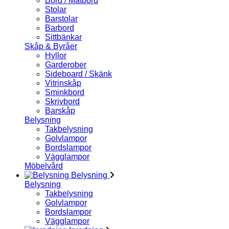
Bord / Matbord
Stolar
Barstolar
Barbord
Sittbänkar
Skåp & Byråer
Hyllor
Garderober
Sideboard / Skänk
Vitrinskåp
Sminkbord
Skrivbord
Barskåp
Belysning
Takbelysning
Golvlampor
Bordslampor
Vägglampor
Möbelvård
Belysning
Belysning
Takbelysning
Golvlampor
Bordslampor
Vägglampor