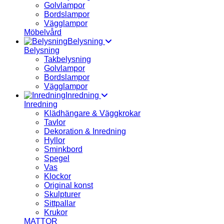
Golvlampor
Bordslampor
Vägglampor
Möbelvård
Belysning
Belysning
Takbelysning
Golvlampor
Bordslampor
Vägglampor
Inredning
Inredning
Klädhängare & Väggkrokar
Tavlor
Dekoration & Inredning
Hyllor
Sminkbord
Spegel
Vas
Klockor
Original konst
Skulpturer
Sittpallar
Krukor
MATTOR