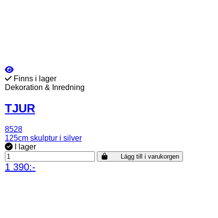
Finns i lager
Dekoration & Inredning
TJUR
8528
125cm skulptur i silver
I lager
Lägg till i varukorgen
1 390:-