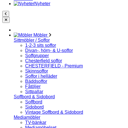
Nyheter
Möbler
Sittmöbler / Soffor
1-2-3 sits soffor
Divan-, hörn- & U-soffor
Soffgrupper
Chesterfield soffor
CHESTERFIELD - Premium
Skinnsoffor
Soffor i helläder
Bäddsoffor
Fåtöljer
Sittpallar
Soffbord & Sidobord
Soffbord
Sidobord
Vintage Soffbord & Sidobord
Mediamöbler
TV-bänkar
Mediamöbelset