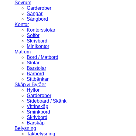
Sovrum
Garderober
Sängar
Sängbord
Kontor
Kontorsstolar
Soffor
Skrivbord
Minikontor
Matrum
Bord / Matbord
Stolar
Barstolar
Barbord
Sittbänkar
Skåp & Byråer
Hyllor
Garderober
Sideboard / Skänk
Vitrinskåp
Sminkbord
Skrivbord
Barskåp
Belysning
Takbelysning