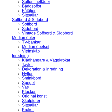
Soffor i helläder
Bäddsoffor
Fåtöljer
Sittpallar
Soffbord & Sidobord
Soffbord
Sidobord
Vintage Soffbord & Sidobord
Mediamöbler
TV-bänkar
Mediamöbelset
Vitrinskåp
Inredning
Klädhängare & Väggkrokar
Tavlor
Dekoration & Inredning
Hyllor
Sminkbord
Spegel
Vas
Klockor
Original konst
Skulpturer
Sittpallar
Krukor