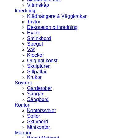
Vitrinskåp
Inredning
Klädhängare & Väggkrokar
Tavlor
Dekoration & Inredning
Hyllor
Sminkbord
Spegel
Vas
Klockor
Original konst
Skulpturer
Sittpallar
Krukor
Sovrum
Garderober
Sängar
Sängbord
Kontor
Kontorsstolar
Soffor
Skrivbord
Minikontor
Matrum