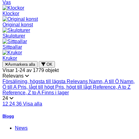
Vas
Klockor
Original konst
Skulpturer
Sittpallar
Krukor
Avmarkera alla
OK
Visar 1-24 av 1779 objekt
Relevans
Försäljning, högsta till lägsta
Relevans
Namn, A till Ö
Namn,
Ö till A
Pris, lågt till högt
Pris, högt till lågt
Reference, A to Z
Reference, Z to A
Finns i lager
24
12
24
36
Visa alla
Blogg
News