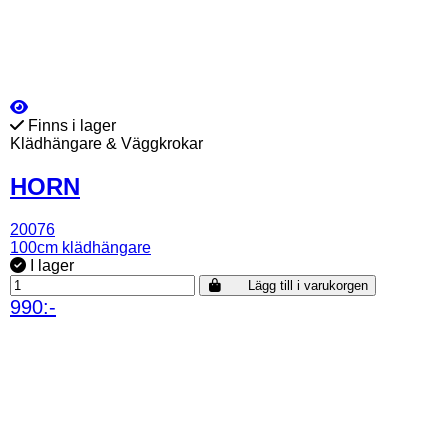
Finns i lager
Klädhängare & Väggkrokar
HORN
20076
100cm klädhängare
I lager
Lägg till i varukorgen
990:-