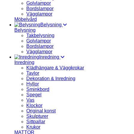
Golvlampor
Bordslampor
Vägglampor
Möbelvård
Belysning
Belysning
Takbelysning
Golvlampor
Bordslampor
Vägglampor
Inredning
Inredning
Klädhängare & Väggkrokar
Tavlor
Dekoration & Inredning
Hyllor
Sminkbord
Spegel
Vas
Klockor
Original konst
Skulpturer
Sittpallar
Krukor
MATTOR