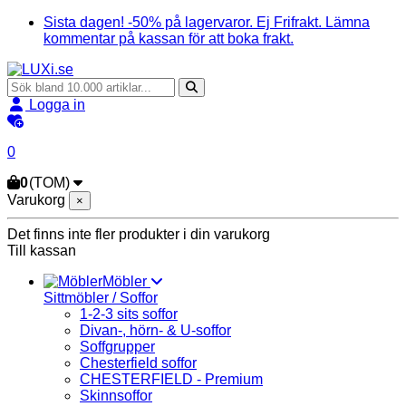
Sista dagen! -50% på lagervaror. Ej Frifrakt. Lämna
kommentar på kassan för att boka frakt.
Logga in
0
0
(TOM)
Varukorg
×
Det finns inte fler produkter i din varukorg
Till kassan
Möbler
Sittmöbler / Soffor
1-2-3 sits soffor
Divan-, hörn- & U-soffor
Soffgrupper
Chesterfield soffor
CHESTERFIELD - Premium
Skinnsoffor