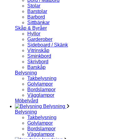
Bord / Matbord
Stolar
Barstolar
Barbord
Sittbänkar
Skåp & Byråer
Hyllor
Garderober
Sideboard / Skänk
Vitrinskåp
Sminkbord
Skrivbord
Barskåp
Belysning
Takbelysning
Golvlampor
Bordslampor
Vägglampor
Möbelvård
Belysning
Belysning
Takbelysning
Golvlampor
Bordslampor
Vägglampor