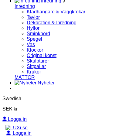
Inredning
Inredning
Klädhängare & Väggkrokar
Tavlor
Dekoration & Inredning
Hyllor
Sminkbord
Spegel
Vas
Klockor
Original konst
Skulpturer
Sittpallar
Krukor
MATTOR
Nyheter
Swedish
SEK kr
Logga in
Logga in