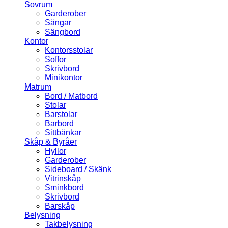
Sovrum
Garderober
Sängar
Sängbord
Kontor
Kontorsstolar
Soffor
Skrivbord
Minikontor
Matrum
Bord / Matbord
Stolar
Barstolar
Barbord
Sittbänkar
Skåp & Byråer
Hyllor
Garderober
Sideboard / Skänk
Vitrinskåp
Sminkbord
Skrivbord
Barskåp
Belysning
Takbelysning