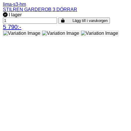
lima-s3-hm
STILREN GARDEROB 3 DÖRRAR
I lager
Lägg till i varukorgen
5 790:-