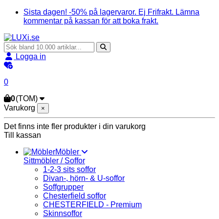
Sista dagen! -50% på lagervaror. Ej Frifrakt. Lämna
kommentar på kassan för att boka frakt.
Logga in
0
0
(TOM)
Varukorg
×
Det finns inte fler produkter i din varukorg
Till kassan
Möbler
Sittmöbler / Soffor
1-2-3 sits soffor
Divan-, hörn- & U-soffor
Soffgrupper
Chesterfield soffor
CHESTERFIELD - Premium
Skinnsoffor