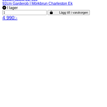
92cm Garderob I Mörkbrun Charleston Ek
I lager
Lägg till i varukorgen
4 990:-