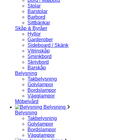
Bord / Matbord
Stolar
Barstolar
Barbord
Sittbänkar
Skåp & Byråer
Hyllor
Garderober
Sideboard / Skänk
Vitrinskåp
Sminkbord
Skrivbord
Barskåp
Belysning
Takbelysning
Golvlampor
Bordslampor
Vägglampor
Möbelvård
Belysning
Belysning
Takbelysning
Golvlampor
Bordslampor
Vägglampor