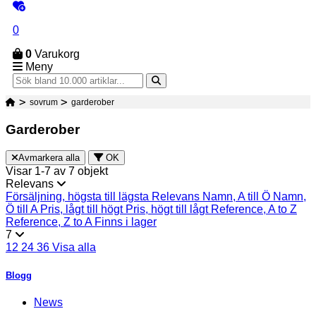
0
0
Varukorg
Meny
sovrum
garderober
Garderober
Avmarkera alla
OK
Visar 1-7 av 7 objekt
Relevans
Försäljning, högsta till lägsta
Relevans
Namn, A till Ö
Namn,
Ö till A
Pris, lågt till högt
Pris, högt till lågt
Reference, A to Z
Reference, Z to A
Finns i lager
7
12
24
36
Visa alla
Blogg
News