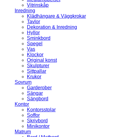
Vitrinskåp
Inredning
Klädhängare & Väggkrokar
Tavlor
Dekoration & Inredning
Hyllor
Sminkbord
Spegel
Vas
Klockor
Original konst
Skulpturer
Sittpallar
Krukor
Sovrum
Garderober
Sängar
Sängbord
Kontor
Kontorsstolar
Soffor
Skrivbord
Minikontor
Matrum