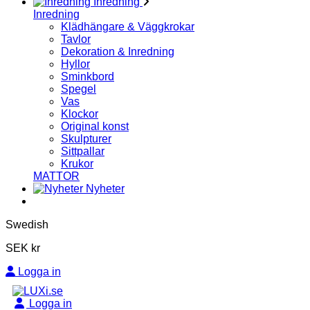
Inredning
Inredning
Klädhängare & Väggkrokar
Tavlor
Dekoration & Inredning
Hyllor
Sminkbord
Spegel
Vas
Klockor
Original konst
Skulpturer
Sittpallar
Krukor
MATTOR
Nyheter
Swedish
SEK kr
Logga in
Logga in