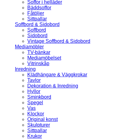
Soffor i helläder
Bäddsoffor
Fåtöljer
Sittpallar
Soffbord & Sidobord
Soffbord
Sidobord
Vintage Soffbord & Sidobord
Mediamöbler
TV-bänkar
Mediamöbelset
Vitrinskåp
Inredning
Klädhängare & Väggkrokar
Tavlor
Dekoration & Inredning
Hyllor
Sminkbord
Spegel
Vas
Klockor
Original konst
Skulpturer
Sittpallar
Krukor