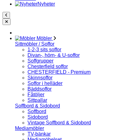
Nyheter
Möbler
Sittmöbler / Soffor
1-2-3 sits soffor
Divan-, hörn- & U-soffor
Soffgrupper
Chesterfield soffor
CHESTERFIELD - Premium
Skinnsoffor
Soffor i helläder
Bäddsoffor
Fåtöljer
Sittpallar
Soffbord & Sidobord
Soffbord
Sidobord
Vintage Soffbord & Sidobord
Mediamöbler
TV-bänkar
Mediamöbelset