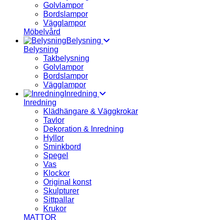
Golvlampor
Bordslampor
Vägglampor
Möbelvård
Belysning
Belysning
Takbelysning
Golvlampor
Bordslampor
Vägglampor
Inredning
Inredning
Klädhängare & Väggkrokar
Tavlor
Dekoration & Inredning
Hyllor
Sminkbord
Spegel
Vas
Klockor
Original konst
Skulpturer
Sittpallar
Krukor
MATTOR