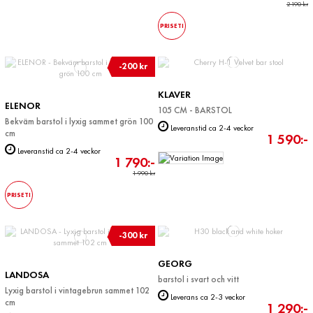
2 190 kr
PRISETI
-200 kr
KLAVER
ELENOR
105 CM - BARSTOL
Bekväm barstol i lyxig sammet grön 100
Leveranstid ca 2-4 veckor
cm
1 590:-
Leveranstid ca 2-4 veckor
1 790:-
1 990 kr
PRISETI
-300 kr
GEORG
LANDOSA
barstol i svart och vitt
Lyxig barstol i vintagebrun sammet 102
Leverans ca 2-3 veckor
cm
1 290:-