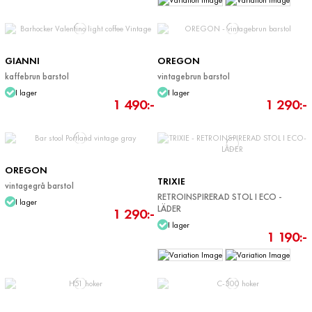
GIANNI
OREGON
kaffebrun barstol
vintagebrun barstol
I lager
I lager
1 490:-
1 290:-
OREGON
TRIXIE
vintagegrå barstol
RETROINSPIRERAD STOL I ECO -
I lager
LÄDER
1 290:-
I lager
1 190:-