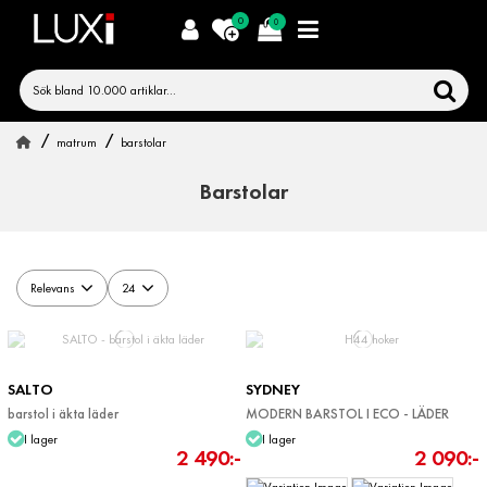
0
0
matrum
barstolar
Barstolar
Relevans
24
SALTO
SYDNEY
barstol i äkta läder
MODERN BARSTOL I ECO - LÄDER
I lager
I lager
2 490:-
2 090:-