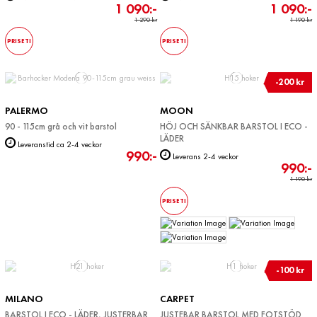
1 090:-
1 090:-
1 290 kr
1 190 kr
PRISETI
PRISETI
-200 kr
PALERMO
MOON
90 - 115cm grå och vit barstol
HÖJ OCH SÄNKBAR BARSTOL I ECO -
LÄDER
Leveranstid ca 2-4 veckor
990:-
Leverans 2-4 veckor
990:-
1 190 kr
PRISETI
-100 kr
MILANO
CARPET
BARSTOL I ECO - LÄDER, JUSTERBAR
JUSTEBAR BARSTOL MED FOTSTÖD