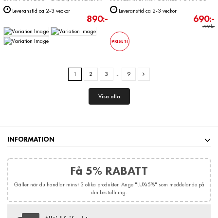
Leveranstid ca 2-3 veckor
Leveranstid ca 2-3 veckor
890:-
690:-
790 kr
PRISETI
1
2
3
…
9
Visa alla
INFORMATION
Få 5% RABATT
Gäller när du handlar minst 3 olika produkter. Ange "LUXi5%" som meddelande på
din beställning.