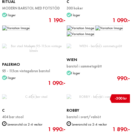
RITUAL
C
MODERN BARSTOL MED FOTSTÖD
300 hoker
I lager
I lager
1 190:-
1 090:-
WIEN
PALERMO
barstol i sammetsgrått
95 - 115cm vintagebrun barstol
I lager
990:-
I lager
1 090:-
-300 kr
C
ROBBY
404 bar stool
barstol i svart/valnöt
Leveranstid ca 2-4 veckor
Leveranstid ca 2-4 veckor
1 990:-
1 890:-