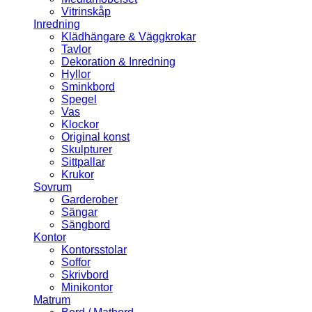
Vitrinskåp
Inredning
Klädhängare & Väggkrokar
Tavlor
Dekoration & Inredning
Hyllor
Sminkbord
Spegel
Vas
Klockor
Original konst
Skulpturer
Sittpallar
Krukor
Sovrum
Garderober
Sängar
Sängbord
Kontor
Kontorsstolar
Soffor
Skrivbord
Minikontor
Matrum