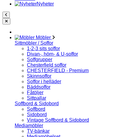
Nyheter
Möbler
Sittmöbler / Soffor
1-2-3 sits soffor
Divan-, hörn- & U-soffor
Soffgrupper
Chesterfield soffor
CHESTERFIELD - Premium
Skinnsoffor
Soffor i helläder
Bäddsoffor
Fåtöljer
Sittpallar
Soffbord & Sidobord
Soffbord
Sidobord
Vintage Soffbord & Sidobord
Mediamöbler
TV-bänkar
Mediamöbelset