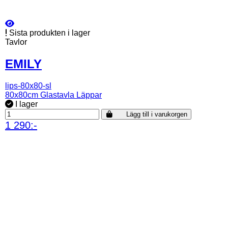
Sista produkten i lager
Tavlor
EMILY
lips-80x80-sl
80x80cm Glastavla Läppar
I lager
Lägg till i varukorgen
1 290:-