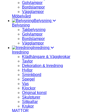
Golvlampor
Bordslampor
Vägglampor
Möbelvård
Belysning
Belysning
Takbelysning
Golvlampor
Bordslampor
Vägglampor
Inredning
Inredning
Klädhängare & Väggkrokar
Tavlor
Dekoration & Inredning
Hyllor
Sminkbord
Spegel
Vas
Klockor
Original konst
Skulpturer
Sittpallar
Krukor
MATTOR