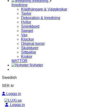
Inredning
Inredning
Klädhängare & Väggkrokar
Tavlor
Dekoration & Inredning
Hyllor
Sminkbord
Spegel
Vas
Klockor
Original konst
Skulpturer
Sittpallar
Krukor
MATTOR
Nyheter
Swedish
SEK kr
Logga in
Logga in