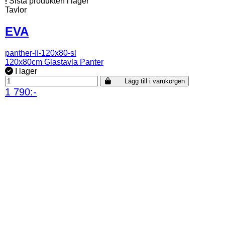
Sista produkten i lager
Tavlor
EVA
panther-II-120x80-sl
120x80cm Glastavla Panter
I lager
Lägg till i varukorgen
1 790:-