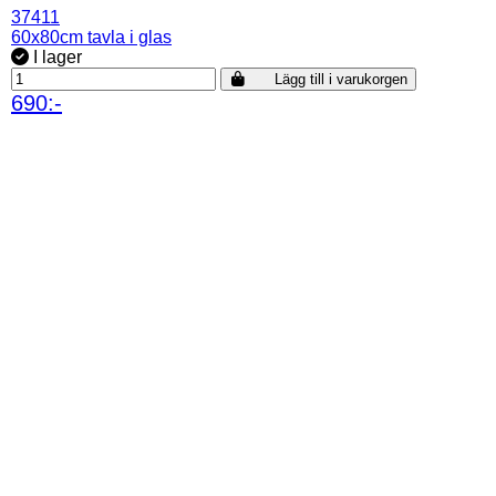
37411
60x80cm tavla i glas
I lager
Lägg till i varukorgen
690:-