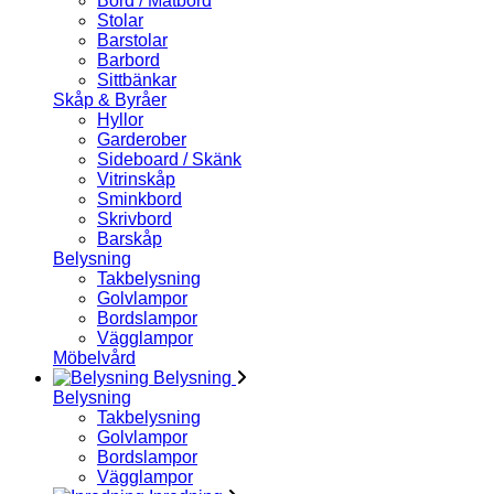
Bord / Matbord
Stolar
Barstolar
Barbord
Sittbänkar
Skåp & Byråer
Hyllor
Garderober
Sideboard / Skänk
Vitrinskåp
Sminkbord
Skrivbord
Barskåp
Belysning
Takbelysning
Golvlampor
Bordslampor
Vägglampor
Möbelvård
Belysning
Belysning
Takbelysning
Golvlampor
Bordslampor
Vägglampor