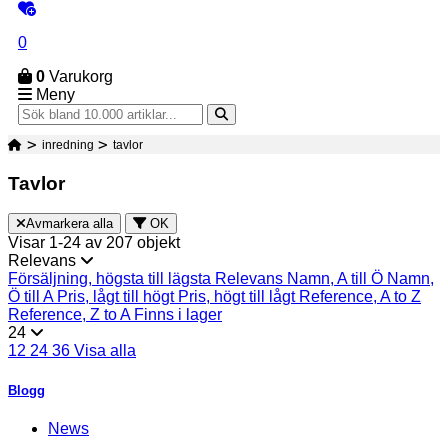
0
0
Varukorg
Meny
inredning
tavlor
Tavlor
Avmarkera alla
OK
Visar 1-24 av 207 objekt
Relevans
Försäljning, högsta till lägsta
Relevans
Namn, A till Ö
Namn,
Ö till A
Pris, lågt till högt
Pris, högt till lågt
Reference, A to Z
Reference, Z to A
Finns i lager
24
12
24
36
Visa alla
Blogg
News