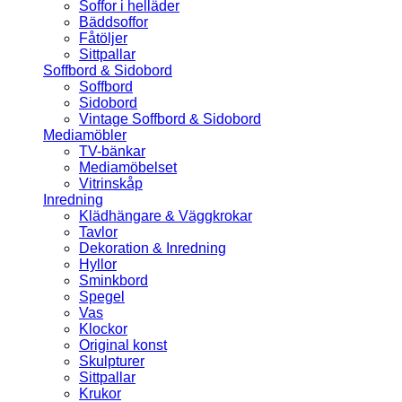
Soffor i helläder
Bäddsoffor
Fåtöljer
Sittpallar
Soffbord & Sidobord
Soffbord
Sidobord
Vintage Soffbord & Sidobord
Mediamöbler
TV-bänkar
Mediamöbelset
Vitrinskåp
Inredning
Klädhängare & Väggkrokar
Tavlor
Dekoration & Inredning
Hyllor
Sminkbord
Spegel
Vas
Klockor
Original konst
Skulpturer
Sittpallar
Krukor