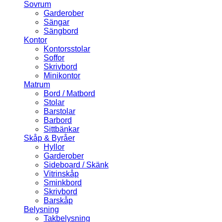
Sovrum
Garderober
Sängar
Sängbord
Kontor
Kontorsstolar
Soffor
Skrivbord
Minikontor
Matrum
Bord / Matbord
Stolar
Barstolar
Barbord
Sittbänkar
Skåp & Byråer
Hyllor
Garderober
Sideboard / Skänk
Vitrinskåp
Sminkbord
Skrivbord
Barskåp
Belysning
Takbelysning