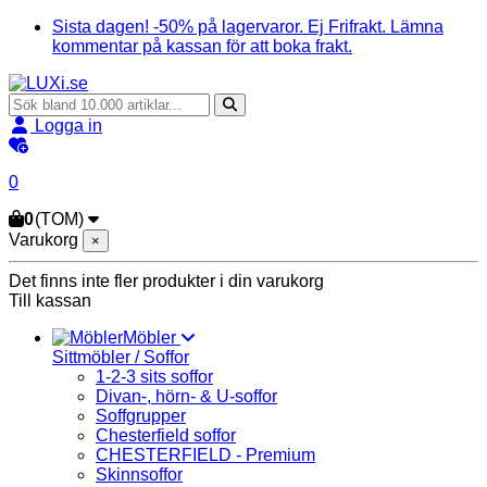
Sista dagen! -50% på lagervaror. Ej Frifrakt. Lämna
kommentar på kassan för att boka frakt.
Logga in
0
0
(TOM)
Varukorg
×
Det finns inte fler produkter i din varukorg
Till kassan
Möbler
Sittmöbler / Soffor
1-2-3 sits soffor
Divan-, hörn- & U-soffor
Soffgrupper
Chesterfield soffor
CHESTERFIELD - Premium
Skinnsoffor