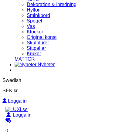
Dekoration & Inredning
Hyllor
Sminkbord
Spegel
Vas
Klockor
Original konst
Skulpturer
Sittpallar
Krukor
MATTOR
Nyheter
Swedish
SEK kr
Logga in
Logga in
0