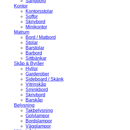
Sängbord
Kontor
Kontorsstolar
Soffor
Skrivbord
Minikontor
Matrum
Bord / Matbord
Stolar
Barstolar
Barbord
Sittbänkar
Skåp & Byråer
Hyllor
Garderober
Sideboard / Skänk
Vitrinskåp
Sminkbord
Skrivbord
Barskåp
Belysning
Takbelysning
Golvlampor
Bordslampor
Vägglampor