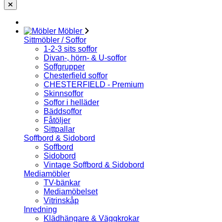
Möbler
Sittmöbler / Soffor
1-2-3 sits soffor
Divan-, hörn- & U-soffor
Soffgrupper
Chesterfield soffor
CHESTERFIELD - Premium
Skinnsoffor
Soffor i helläder
Bäddsoffor
Fåtöljer
Sittpallar
Soffbord & Sidobord
Soffbord
Sidobord
Vintage Soffbord & Sidobord
Mediamöbler
TV-bänkar
Mediamöbelset
Vitrinskåp
Inredning
Klädhängare & Väggkrokar