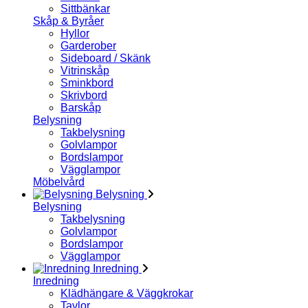
Sittbänkar
Skåp & Byråer
Hyllor
Garderober
Sideboard / Skänk
Vitrinskåp
Sminkbord
Skrivbord
Barskåp
Belysning
Takbelysning
Golvlampor
Bordslampor
Vägglampor
Möbelvård
Belysning
Belysning
Takbelysning
Golvlampor
Bordslampor
Vägglampor
Inredning
Inredning
Klädhängare & Väggkrokar
Tavlor