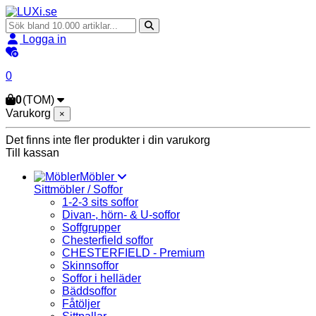
Logga in
0
0
(TOM)
Varukorg
×
Det finns inte fler produkter i din varukorg
Till kassan
Möbler
Sittmöbler / Soffor
1-2-3 sits soffor
Divan-, hörn- & U-soffor
Soffgrupper
Chesterfield soffor
CHESTERFIELD - Premium
Skinnsoffor
Soffor i helläder
Bäddsoffor
Fåtöljer