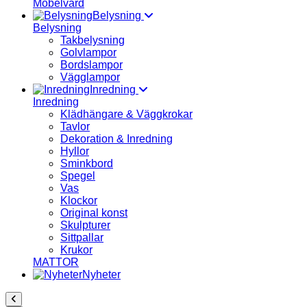
Möbelvård
Belysning
Belysning
Takbelysning
Golvlampor
Bordslampor
Vägglampor
Inredning
Inredning
Klädhängare & Väggkrokar
Tavlor
Dekoration & Inredning
Hyllor
Sminkbord
Spegel
Vas
Klockor
Original konst
Skulpturer
Sittpallar
Krukor
MATTOR
Nyheter