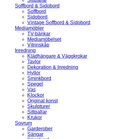
Sittpallar
Soffbord & Sidobord
Soffbord
Sidobord
Vintage Soffbord & Sidobord
Mediamöbler
TV-bänkar
Mediamöbelset
Vitrinskåp
Inredning
Klädhängare & Väggkrokar
Tavlor
Dekoration & Inredning
Hyllor
Sminkbord
Spegel
Vas
Klockor
Original konst
Skulpturer
Sittpallar
Krukor
Sovrum
Garderober
Sängar