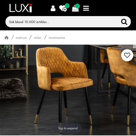
0
0
matrum
stolar
montmartre
Tap to expand