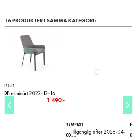
16 PRODUKTER I SAMMA KATEGORI:
-200 kr
90:-
TEMPEST
NORDIC XL
Tillgänglig efter 2026-04-
Leveranstid ca 2-4 veckor