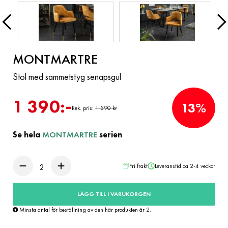
MONTMARTRE
Stol med sammetstyg senapsgul
1 390:-
13%
Rek. pris:
1 590 kr
Se hela
MONTMARTRE
serien
Fri frakt
Leveranstid ca 2-4 veckor
LÄGG TILL I VARUKORGEN
Minsta antal för beställning av den här produkten är 2.