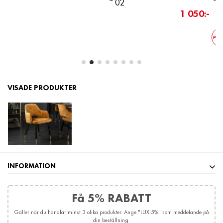
02
(beställningsvara)
1 050:-
1 490:-
1 690 kr
PRISETI
VISADE PRODUKTER
INFORMATION
Få 5% RABATT
Gäller när du handlar minst 3 olika produkter. Ange "LUXi5%" som meddelande på
din beställning.