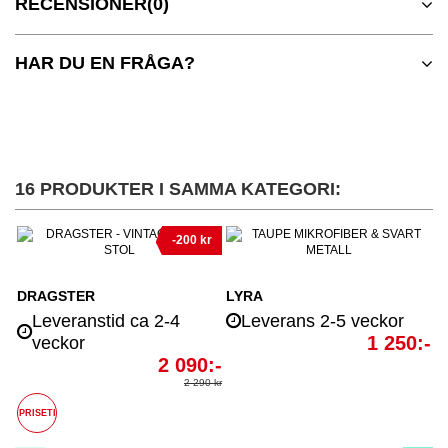
RECENSIONER
(0)
HAR DU EN FRÅGA?
16 PRODUKTER I SAMMA KATEGORI:
-200 kr
LYRA
d ca 2-4
Leverans 2-5 veckor
1 250:-
2 090:-
2 290 kr