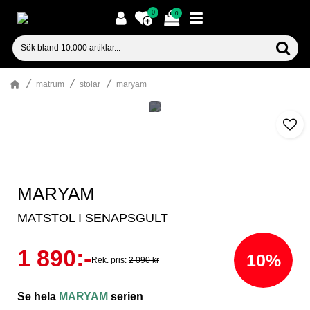
0
0
matrum
stolar
maryam
MARYAM
MATSTOL I SENAPSGULT
1 890:-
10%
Rek. pris:
2 090 kr
Se hela
MARYAM
serien