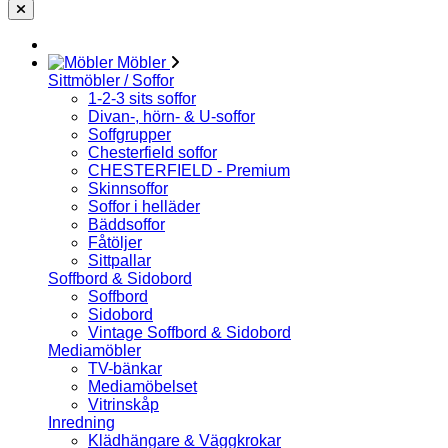
Möbler
Sittmöbler / Soffor
1-2-3 sits soffor
Divan-, hörn- & U-soffor
Soffgrupper
Chesterfield soffor
CHESTERFIELD - Premium
Skinnsoffor
Soffor i helläder
Bäddsoffor
Fåtöljer
Sittpallar
Soffbord & Sidobord
Soffbord
Sidobord
Vintage Soffbord & Sidobord
Mediamöbler
TV-bänkar
Mediamöbelset
Vitrinskåp
Inredning
Klädhängare & Väggkrokar