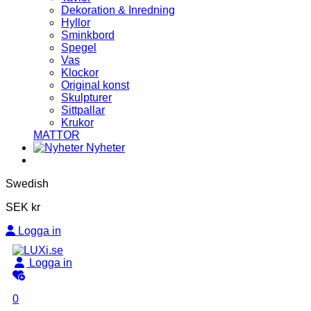
Dekoration & Inredning
Hyllor
Sminkbord
Spegel
Vas
Klockor
Original konst
Skulpturer
Sittpallar
Krukor
MATTOR
Nyheter
Swedish
SEK kr
Logga in
Logga in
0