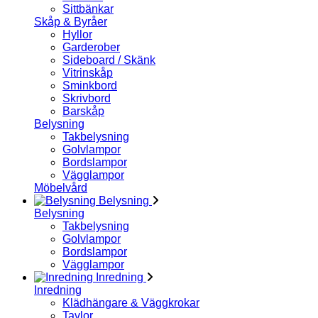
Sittbänkar
Skåp & Byråer
Hyllor
Garderober
Sideboard / Skänk
Vitrinskåp
Sminkbord
Skrivbord
Barskåp
Belysning
Takbelysning
Golvlampor
Bordslampor
Vägglampor
Möbelvård
Belysning
Belysning
Takbelysning
Golvlampor
Bordslampor
Vägglampor
Inredning
Inredning
Klädhängare & Väggkrokar
Tavlor