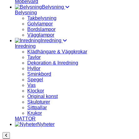
Möbelvård
Belysning
Belysning
Takbelysning
Golvlampor
Bordslampor
Vägglampor
Inredning
Inredning
Klädhängare & Väggkrokar
Tavlor
Dekoration & Inredning
Hyllor
Sminkbord
Spegel
Vas
Klockor
Original konst
Skulpturer
Sittpallar
Krukor
MATTOR
Nyheter