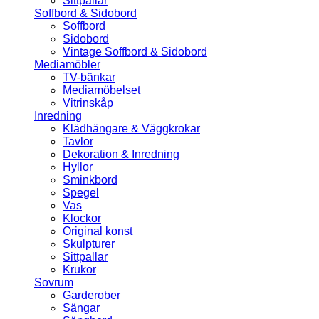
Sittpallar
Soffbord & Sidobord
Soffbord
Sidobord
Vintage Soffbord & Sidobord
Mediamöbler
TV-bänkar
Mediamöbelset
Vitrinskåp
Inredning
Klädhängare & Väggkrokar
Tavlor
Dekoration & Inredning
Hyllor
Sminkbord
Spegel
Vas
Klockor
Original konst
Skulpturer
Sittpallar
Krukor
Sovrum
Garderober
Sängar