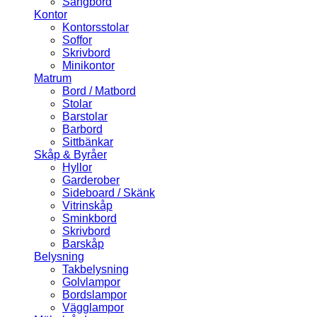
Sängbord
Kontor
Kontorsstolar
Soffor
Skrivbord
Minikontor
Matrum
Bord / Matbord
Stolar
Barstolar
Barbord
Sittbänkar
Skåp & Byråer
Hyllor
Garderober
Sideboard / Skänk
Vitrinskåp
Sminkbord
Skrivbord
Barskåp
Belysning
Takbelysning
Golvlampor
Bordslampor
Vägglampor