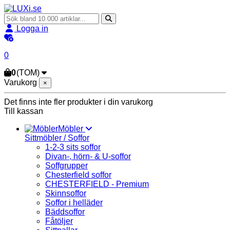
Logga in
0
0
(TOM)
Varukorg
×
Det finns inte fler produkter i din varukorg
Till kassan
Möbler
Sittmöbler / Soffor
1-2-3 sits soffor
Divan-, hörn- & U-soffor
Soffgrupper
Chesterfield soffor
CHESTERFIELD - Premium
Skinnsoffor
Soffor i helläder
Bäddsoffor
Fåtöljer