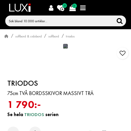
0
0
soffbord & sidobord
soffbord
triodos
TRIODOS
75cm TVÅ BORDSSKIVOR MASSIVT TRÄ
1 790:-
Se hela
TRIODOS
serien