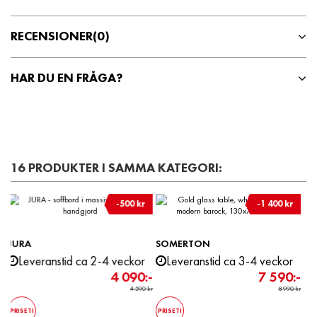
RECENSIONER
(0)
HAR DU EN FRÅGA?
16 PRODUKTER I SAMMA KATEGORI:
-1 400 kr
-400 kr
OMERTON
Leveranstid ca 3-4 veckor
7 590:-
8 990 kr
ISETI