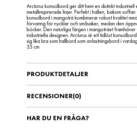
Arcturus konsolbord ger ditt hem en distinkt industrie
metallinspirerade linjer. Perfekt i hallen, bakom soffan 
konsolbord i mangoträ kombinerar robust kvalitet med
förvaring för nycklar och småsaker, medan den öppna 
böcker. Den naturliga färgen i mangoträet framhäver
industriella designen. Arcturus är ett tidlöst konsolbo
sig lika bra som hallbord som avlastningsbord i vard
35 cm
PRODUKTDETALJER
RECENSIONER
(0)
HAR DU EN FRÅGA?