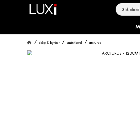
M
skåp & byråer
sminkbord
arcturus