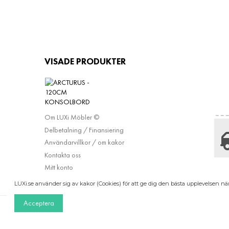
PRISETI
VISADE PRODUKTER
INFORMATION
Leveransvillkor
Köpinformation
Om LUXi Möbler ©
Delbetalning / Finansiering
Användarvillkor / om kakor
Kontakta oss
Mitt konto
FAQ
LUXi.se använder sig av kakor (Cookies) för att ge dig den bästa upplevelsen 
Acceptera