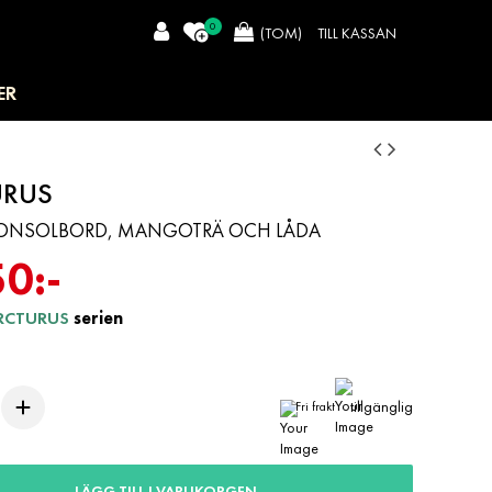
0
TILL KASSAN
(TOM)
ER
URUS
ONSOLBORD, MANGOTRÄ OCH LÅDA
50:-
RCTURUS
serien
tillgänglig
Fri frakt
LÄGG TILL I VARUKORGEN