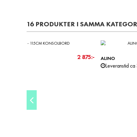
16 PRODUKTER I SAMMA KATEGOR
-700 kr
-2 000 
4 490:-
5 190 kr
4 89
LUIS
6 89
Leveranstid ca 2-4 veckor