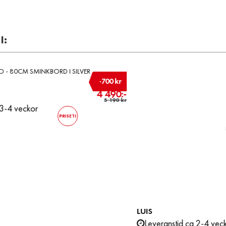
I:
kr
-1 000 kr
0:-
6 290:-
SIGGE
A
0 kr
7 290 kr
Leveranstid ca 3-4 veckor