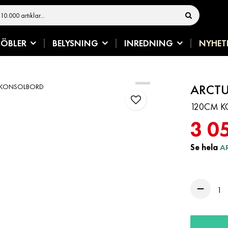
ÖBLER
BELYSNING
INREDNING
NYHET
ARCT
120CM K
3 0
Se hela
A