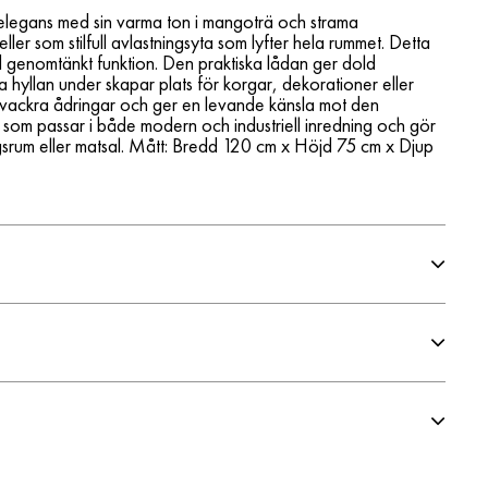
ll elegans med sin varma ton i mangoträ och strama
eller som stilfull avlastningsyta som lyfter hela rummet. Detta
 genomtänkt funktion. Den praktiska lådan ger dold
hyllan under skapar plats för korgar, dekorationer eller
 vackra ådringar och ger en levande känsla mot den
rd som passar i både modern och industriell inredning och gör
agsrum eller matsal. Mått: Bredd 120 cm x Höjd 75 cm x Djup