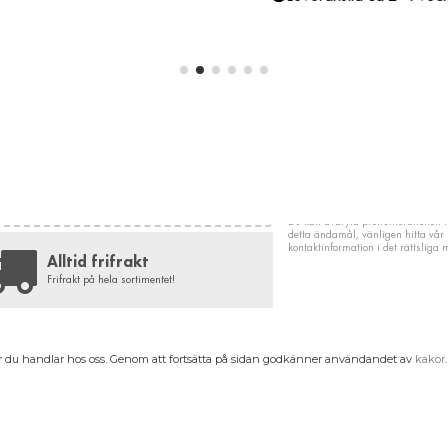
PRISETI
NYHETSBREV
Få 5% RABATT
Gäller när du handlar minst 3 olika produkter. Ange
"LUXi5%" som meddelande på din beställning.
Du kan avbryta prenumerationen n
detta ändamål, vänligen hitta vår
kontaktinformation i det rättsliga
Alltid frifrakt
Frifrakt på hela sortimentet!
när du handlar hos oss. Genom att fortsätta på sidan godkänner användandet av
kakor
.