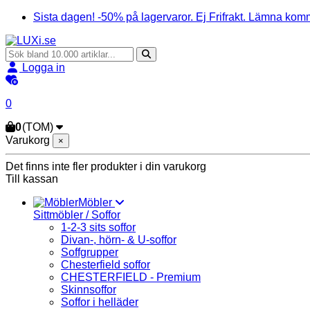
Sista dagen! -50% på lagervaror. Ej Frifrakt. Lämna komm
Logga in
0
0
(TOM)
Varukorg
×
Det finns inte fler produkter i din varukorg
Till kassan
Möbler
Sittmöbler / Soffor
1-2-3 sits soffor
Divan-, hörn- & U-soffor
Soffgrupper
Chesterfield soffor
CHESTERFIELD - Premium
Skinnsoffor
Soffor i helläder