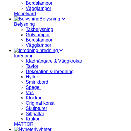
Bordslampor
Vägglampor
Möbelvård
Belysning
Belysning
Takbelysning
Golvlampor
Bordslampor
Vägglampor
Inredning
Inredning
Klädhängare & Väggkrokar
Tavlor
Dekoration & Inredning
Hyllor
Sminkbord
Spegel
Vas
Klockor
Original konst
Skulpturer
Sittpallar
Krukor
MATTOR
Nyheter