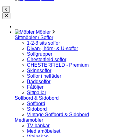
Möbler
Sittmöbler / Soffor
1-2-3 sits soffor
Divan-, hörn- & U-soffor
Soffgrupper
Chesterfield soffor
CHESTERFIELD - Premium
Skinnsoffor
Soffor i helläder
Bäddsoffor
Fåtöljer
Sittpallar
Soffbord & Sidobord
Soffbord
Sidobord
Vintage Soffbord & Sidobord
Mediamöbler
TV-bänkar
Mediamöbelset
Vitrinskåp