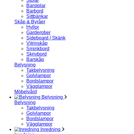
Stolar
Barstolar
Barbord
Sittbänkar
Skåp & Byråer
Hyllor
Garderober
Sideboard / Skänk
Vitrinskåp
Sminkbord
Skrivbord
Barskåp
Belysning
Takbelysning
Golvlampor
Bordslampor
Vägglampor
Möbelvård
Belysning
Belysning
Takbelysning
Golvlampor
Bordslampor
Vägglampor
Inredning