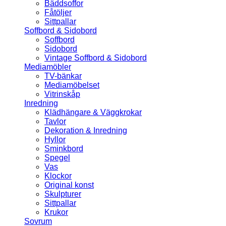
Bäddsoffor
Fåtöljer
Sittpallar
Soffbord & Sidobord
Soffbord
Sidobord
Vintage Soffbord & Sidobord
Mediamöbler
TV-bänkar
Mediamöbelset
Vitrinskåp
Inredning
Klädhängare & Väggkrokar
Tavlor
Dekoration & Inredning
Hyllor
Sminkbord
Spegel
Vas
Klockor
Original konst
Skulpturer
Sittpallar
Krukor
Sovrum