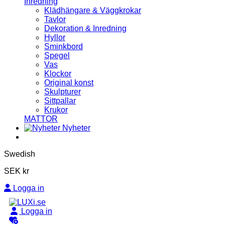
Inredning
Klädhängare & Väggkrokar
Tavlor
Dekoration & Inredning
Hyllor
Sminkbord
Spegel
Vas
Klockor
Original konst
Skulpturer
Sittpallar
Krukor
MATTOR
Nyheter
Swedish
SEK kr
Logga in
Logga in