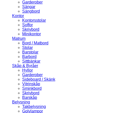
Garderober
Sängar
Sängbord
Kontor
Kontorsstolar
Soffor
Skrivbord
Minikontor
Matrum
Bord / Matbord
Stolar
Barstolar
Barbord
Sittbänkar
Skåp & Byråer
Hyllor
Garderober
Sideboard / Skänk
Vitrinskåp
Sminkbord
Skrivbord
Barskåp
Belysning
Takbelysning
Golvlampor