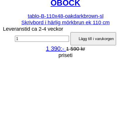
OBOCK
tablo-B-110x48-oakdarkbrown-sl
Skrivbord i härlig mörkbrun ek 110 cm
Leveranstid ca 2-4 veckor
Lägg till i varukorgen
1 390:-
1 590 kr
priseti