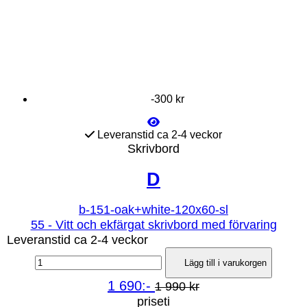
-300 kr
Leveranstid ca 2-4 veckor
Skrivbord
D
b-151-oak+white-120x60-sl
55 - Vitt och ekfärgat skrivbord med förvaring
Leveranstid ca 2-4 veckor
Lägg till i varukorgen
1 690:-
1 990 kr
priseti