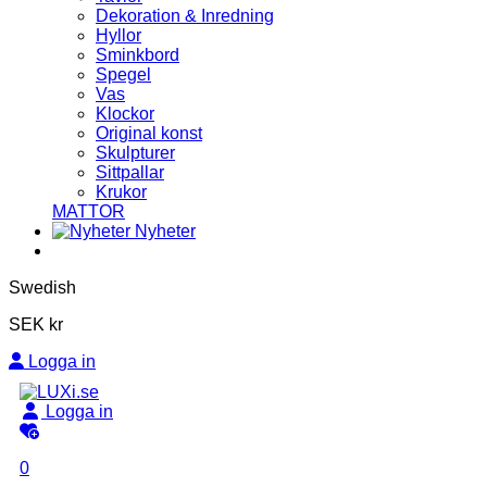
Dekoration & Inredning
Hyllor
Sminkbord
Spegel
Vas
Klockor
Original konst
Skulpturer
Sittpallar
Krukor
MATTOR
Nyheter
Swedish
SEK kr
Logga in
Logga in
0