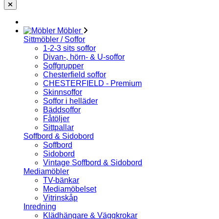
Möbler
Sittmöbler / Soffor
1-2-3 sits soffor
Divan-, hörn- & U-soffor
Soffgrupper
Chesterfield soffor
CHESTERFIELD - Premium
Skinnsoffor
Soffor i helläder
Bäddsoffor
Fåtöljer
Sittpallar
Soffbord & Sidobord
Soffbord
Sidobord
Vintage Soffbord & Sidobord
Mediamöbler
TV-bänkar
Mediamöbelset
Vitrinskåp
Inredning
Klädhängare & Väggkrokar