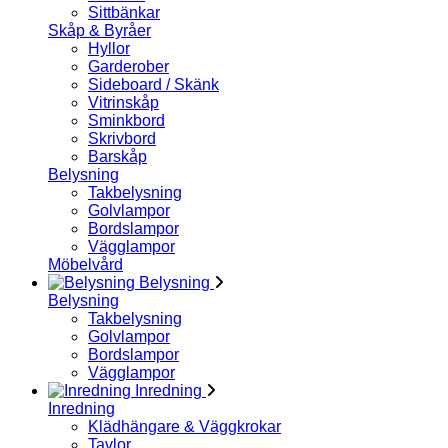
Sittbänkar
Skåp & Byråer
Hyllor
Garderober
Sideboard / Skänk
Vitrinskåp
Sminkbord
Skrivbord
Barskåp
Belysning
Takbelysning
Golvlampor
Bordslampor
Vägglampor
Möbelvård
Belysning
Belysning
Takbelysning
Golvlampor
Bordslampor
Vägglampor
Inredning
Inredning
Klädhängare & Väggkrokar
Tavlor