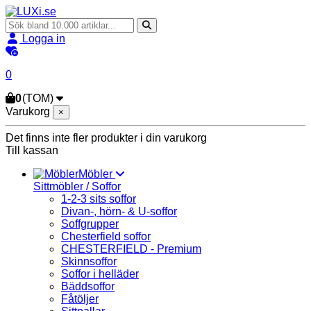
Logga in
0
0
(TOM)
Varukorg
×
Det finns inte fler produkter i din varukorg
Till kassan
Möbler
Sittmöbler / Soffor
1-2-3 sits soffor
Divan-, hörn- & U-soffor
Soffgrupper
Chesterfield soffor
CHESTERFIELD - Premium
Skinnsoffor
Soffor i helläder
Bäddsoffor
Fåtöljer