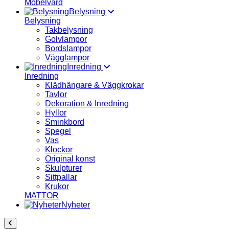
Möbelvård
Belysning
Belysning
Takbelysning
Golvlampor
Bordslampor
Vägglampor
Inredning
Inredning
Klädhängare & Väggkrokar
Tavlor
Dekoration & Inredning
Hyllor
Sminkbord
Spegel
Vas
Klockor
Original konst
Skulpturer
Sittpallar
Krukor
MATTOR
Nyheter