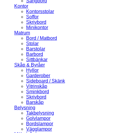
Sängbord
Kontor
Kontorsstolar
Soffor
Skrivbord
Minikontor
Matrum
Bord / Matbord
Stolar
Barstolar
Barbord
Sittbänkar
Skåp & Byråer
Hyllor
Garderober
Sideboard / Skänk
Vitrinskåp
Sminkbord
Skrivbord
Barskåp
Belysning
Takbelysning
Golvlampor
Bordslampor
Vägglampor