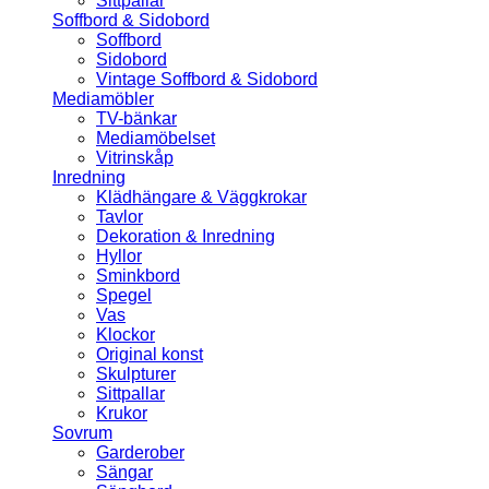
Sittpallar
Soffbord & Sidobord
Soffbord
Sidobord
Vintage Soffbord & Sidobord
Mediamöbler
TV-bänkar
Mediamöbelset
Vitrinskåp
Inredning
Klädhängare & Väggkrokar
Tavlor
Dekoration & Inredning
Hyllor
Sminkbord
Spegel
Vas
Klockor
Original konst
Skulpturer
Sittpallar
Krukor
Sovrum
Garderober
Sängar