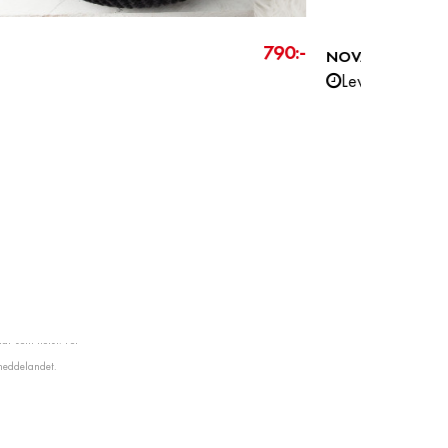
3 390:-
RDELIA
DYWA
3 890 kr
Leveranstid ca 3-4 veckor
I lager
PRISETI
FÖLJ OSS
är som helst. För
 meddelandet.