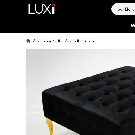
M
sittmöbler / soffor
sittpallar
erna