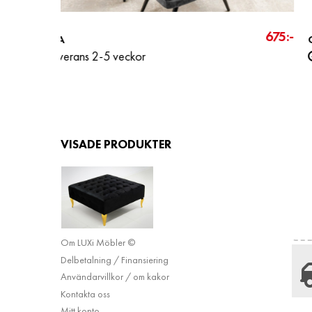
790:-
3 51
NOVA
Leverans 2-5 veckor
VISADE PRODUKTER
INFORMATION
Leveransvillkor
Köpinformation
Om LUXi Möbler ©
Delbetalning / Finansiering
Användarvillkor / om kakor
Kontakta oss
Mitt konto