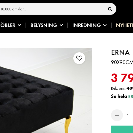
ÖBLER
BELYSNING
INREDNING
NYHET
ERNA
90X90CM 
3 7
Rek. pris:
4 3
Se hela
E