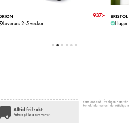
5:-
3 487:-
OAS
CO
Leverans 2-5 veckor
NYHETSBREV
Få 5% RABATT
Gäller när du handlar minst 3 olika produkter. Ange
"LUXi5%" som meddelande på din beställning.
Du kan avbryta prenumerationen n
detta ändamål, vänligen hitta vår
kontaktinformation i det rättsliga
Alltid frifrakt
Frifrakt på hela sortimentet!