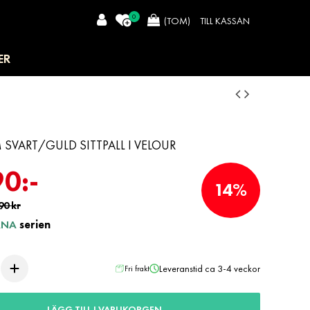
0
TILL KASSAN
(TOM)
ER
SVART/GULD SITTPALL I VELOUR
90:-
14%
90 kr
RNA
serien
Leveranstid ca 3-4 veckor
Fri frakt
LÄGG TILL I VARUKORGEN