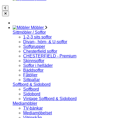
Möbler
Sittmöbler / Soffor
1-2-3 sits soffor
Divan-, hörn- & U-soffor
Soffgrupper
Chesterfield soffor
CHESTERFIELD - Premium
Skinnsoffor
Soffor i helläder
Bäddsoffor
Fåtöljer
Sittpallar
Soffbord & Sidobord
Soffbord
Sidobord
Vintage Soffbord & Sidobord
Mediamöbler
TV-bänkar
Mediamöbelset
Vitrinskåp