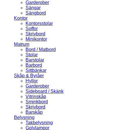
Garderober
Sängar
Sängbord
Kontor
Kontorsstolar
Soffor
Skrivbord
Minikontor
Matrum
Bord / Matbord
Stolar
Barstolar
Barbord
Sittbänkar
Skåp & Byråer
Hyllor
Garderober
Sideboard / Skänk
Vitrinskåp
Sminkbord
Skrivbord
Barskåp
Belysning
Takbelysning
Golvlampor