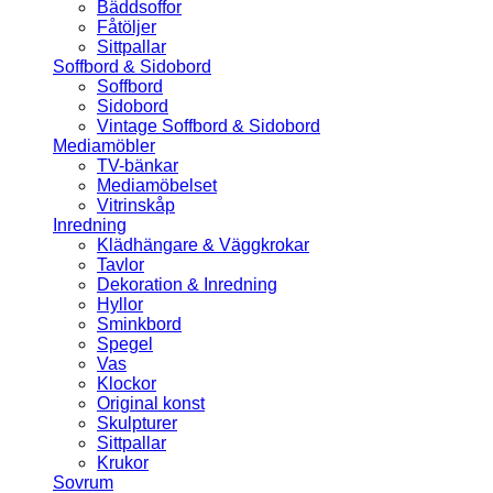
Bäddsoffor
Fåtöljer
Sittpallar
Soffbord & Sidobord
Soffbord
Sidobord
Vintage Soffbord & Sidobord
Mediamöbler
TV-bänkar
Mediamöbelset
Vitrinskåp
Inredning
Klädhängare & Väggkrokar
Tavlor
Dekoration & Inredning
Hyllor
Sminkbord
Spegel
Vas
Klockor
Original konst
Skulpturer
Sittpallar
Krukor
Sovrum