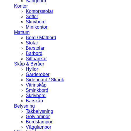
Sängbord
Kontor
Kontorsstolar
Soffor
Skrivbord
Minikontor
Matrum
Bord / Matbord
Stolar
Barstolar
Barbord
Sittbänkar
Skåp & Byråer
Hyllor
Garderober
Sideboard / Skänk
Vitrinskåp
Sminkbord
Skrivbord
Barskåp
Belysning
Takbelysning
Golvlampor
Bordslampor
Vägglampor