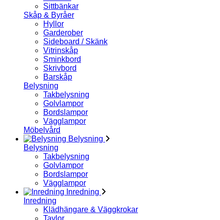
Sittbänkar
Skåp & Byråer
Hyllor
Garderober
Sideboard / Skänk
Vitrinskåp
Sminkbord
Skrivbord
Barskåp
Belysning
Takbelysning
Golvlampor
Bordslampor
Vägglampor
Möbelvård
Belysning
Belysning
Takbelysning
Golvlampor
Bordslampor
Vägglampor
Inredning
Inredning
Klädhängare & Väggkrokar
Tavlor