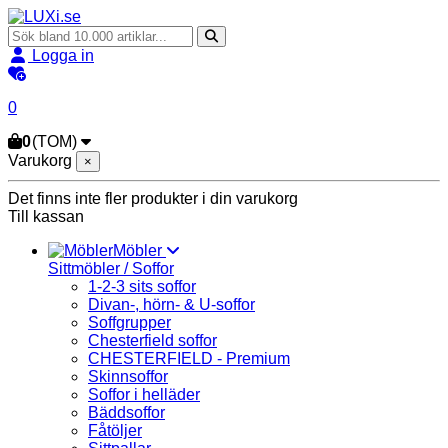
Logga in
0
0
(TOM)
Varukorg
×
Det finns inte fler produkter i din varukorg
Till kassan
Möbler
Sittmöbler / Soffor
1-2-3 sits soffor
Divan-, hörn- & U-soffor
Soffgrupper
Chesterfield soffor
CHESTERFIELD - Premium
Skinnsoffor
Soffor i helläder
Bäddsoffor
Fåtöljer