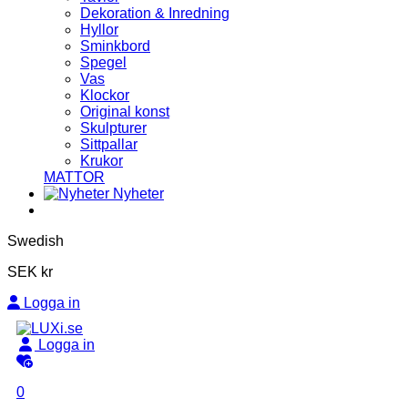
Dekoration & Inredning
Hyllor
Sminkbord
Spegel
Vas
Klockor
Original konst
Skulpturer
Sittpallar
Krukor
MATTOR
Nyheter
Swedish
SEK kr
Logga in
Logga in
0