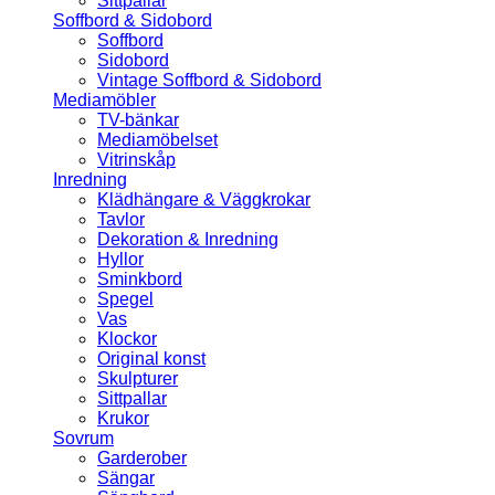
Sittpallar
Soffbord & Sidobord
Soffbord
Sidobord
Vintage Soffbord & Sidobord
Mediamöbler
TV-bänkar
Mediamöbelset
Vitrinskåp
Inredning
Klädhängare & Väggkrokar
Tavlor
Dekoration & Inredning
Hyllor
Sminkbord
Spegel
Vas
Klockor
Original konst
Skulpturer
Sittpallar
Krukor
Sovrum
Garderober
Sängar