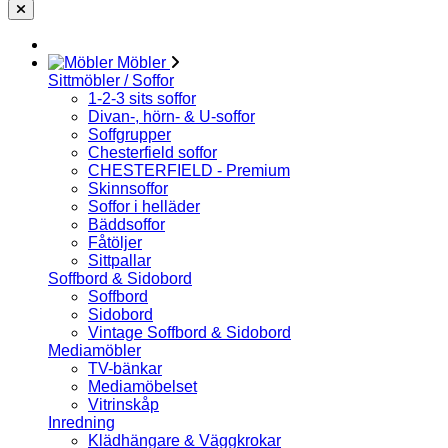
Möbler
Sittmöbler / Soffor
1-2-3 sits soffor
Divan-, hörn- & U-soffor
Soffgrupper
Chesterfield soffor
CHESTERFIELD - Premium
Skinnsoffor
Soffor i helläder
Bäddsoffor
Fåtöljer
Sittpallar
Soffbord & Sidobord
Soffbord
Sidobord
Vintage Soffbord & Sidobord
Mediamöbler
TV-bänkar
Mediamöbelset
Vitrinskåp
Inredning
Klädhängare & Väggkrokar