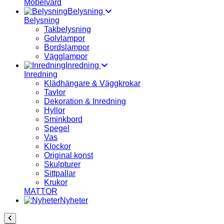
Möbelvård
Belysning
Belysning
Takbelysning
Golvlampor
Bordslampor
Vägglampor
Inredning
Inredning
Klädhängare & Väggkrokar
Tavlor
Dekoration & Inredning
Hyllor
Sminkbord
Spegel
Vas
Klockor
Original konst
Skulpturer
Sittpallar
Krukor
MATTOR
Nyheter