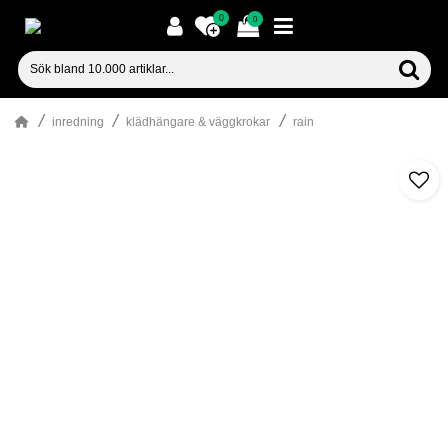
0
0
inredning
klädhängare & väggkrokar
rain