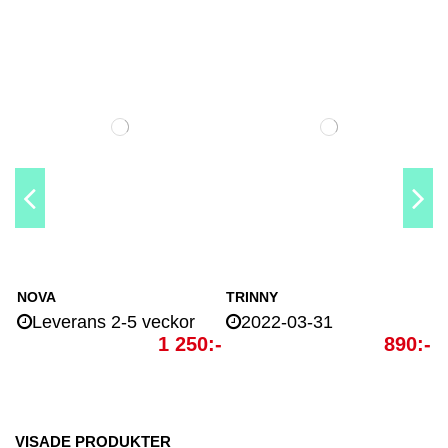
NOVA
TRINNY
Leverans 2-5 veckor
2022-03-31
1 250:-
890:-
-100 kr
-200 kr
-200 kr
-300 kr
-100 kr
-200 kr
VISADE PRODUKTER