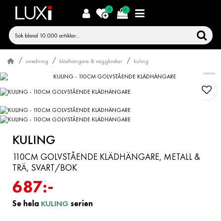
0
0
inredning
klädhängare & väggkrokar
kuling
KULING
110CM GOLVSTÅENDE KLÄDHÄNGARE, METALL &
TRÄ, SVART/BOK
687:-
Se hela
KULING
serien