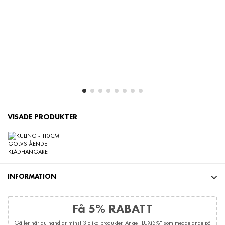
R
PR
VISADE PRODUKTER
INFORMATION
Få 5% RABATT
Gäller när du handlar minst 3 olika produkter. Ange "LUXi5%" som meddelande på