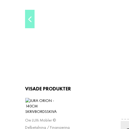
2 29
JOLINE
2 49
Leveranstid ca 2-4 veckor
PRISETI
VISADE PRODUKTER
INFORMATION
Leveransvillkor
Köpinformation
Om LUXi Möbler ©
Delbetalning / Finansiering