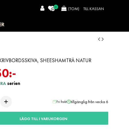
0
TILL KASSAN
(TOM)
ER
KRIVBORDSSKIVA, SHEESHAMTRÄ NATUR
50:-
URA
serien
tillgänglig från vecka 6
Fri frakt
LÄGG TILL I VARUKORGEN