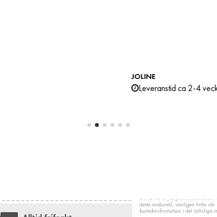
0:-
1 375:-
ORION
C
0 kr
Leverans 2-5 veckor
NYHETSBREV
Få 5% RABATT
Gäller när du handlar minst 3 olika produkter. Ange
"LUXi5%" som meddelande på din beställning.
Du kan avbryta prenumerationen n
detta ändamål, vänligen hitta vår
kontaktinformation i det rättsliga