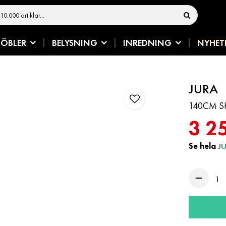
ÖBLER
BELYSNING
INREDNING
NYHET
JURA
140CM S
3 2
Se hela
J