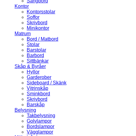
Sängbord
Kontor
Kontorsstolar
Soffor
Skrivbord
Minikontor
Matrum
Bord / Matbord
Stolar
Barstolar
Barbord
Sittbänkar
Skåp & Byråer
Hyllor
Garderober
Sideboard / Skänk
Vitrinskåp
Sminkbord
Skrivbord
Barskåp
Belysning
Takbelysning
Golvlampor
Bordslampor
Vägglampor