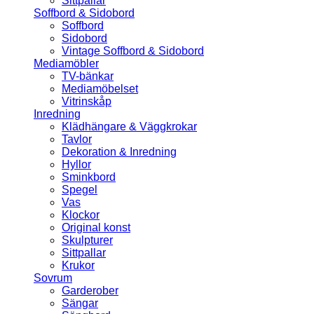
Sittpallar
Soffbord & Sidobord
Soffbord
Sidobord
Vintage Soffbord & Sidobord
Mediamöbler
TV-bänkar
Mediamöbelset
Vitrinskåp
Inredning
Klädhängare & Väggkrokar
Tavlor
Dekoration & Inredning
Hyllor
Sminkbord
Spegel
Vas
Klockor
Original konst
Skulpturer
Sittpallar
Krukor
Sovrum
Garderober
Sängar