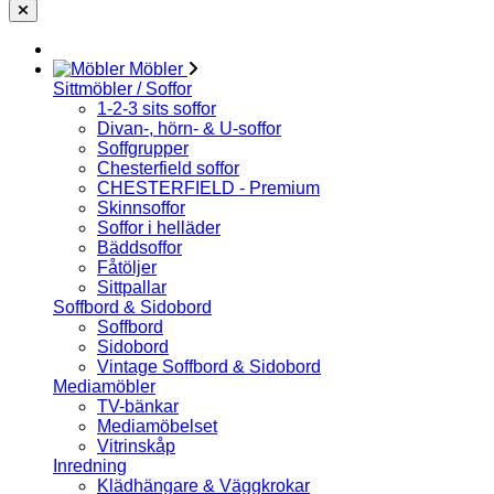
Möbler
Sittmöbler / Soffor
1-2-3 sits soffor
Divan-, hörn- & U-soffor
Soffgrupper
Chesterfield soffor
CHESTERFIELD - Premium
Skinnsoffor
Soffor i helläder
Bäddsoffor
Fåtöljer
Sittpallar
Soffbord & Sidobord
Soffbord
Sidobord
Vintage Soffbord & Sidobord
Mediamöbler
TV-bänkar
Mediamöbelset
Vitrinskåp
Inredning
Klädhängare & Väggkrokar