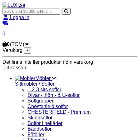
Logga in
0
0
(TOM)
Varukorg
×
Det finns inte fler produkter i din varukorg
Till kassan
Möbler
Sittmöbler / Soffor
1-2-3 sits soffor
Divan-, hörn- & U-soffor
Soffgrupper
Chesterfield soffor
CHESTERFIELD - Premium
Skinnsoffor
Soffor i helläder
Bäddsoffor
Fåtöljer