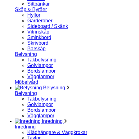
Sittbänkar
Skåp & Byråer
Hyllor
Garderober
Sideboard / Skänk
Vitrinskåp
Sminkbord
Skrivbord
Barskåp
Belysning
Takbelysning
Golvlampor
Bordslampor
Vägglampor
Möbelvård
Belysning
Belysning
Takbelysning
Golvlampor
Bordslampor
Vägglampor
Inredning
Inredning
Klädhängare & Väggkrokar
Tavlor