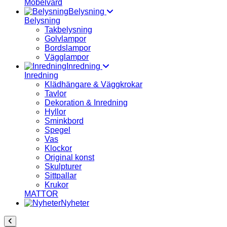
Möbelvård
Belysning
Belysning
Takbelysning
Golvlampor
Bordslampor
Vägglampor
Inredning
Inredning
Klädhängare & Väggkrokar
Tavlor
Dekoration & Inredning
Hyllor
Sminkbord
Spegel
Vas
Klockor
Original konst
Skulpturer
Sittpallar
Krukor
MATTOR
Nyheter