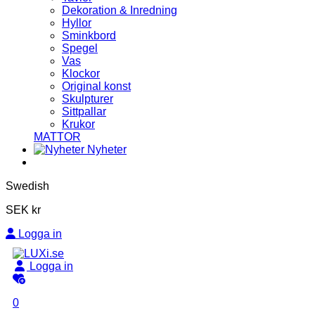
Dekoration & Inredning
Hyllor
Sminkbord
Spegel
Vas
Klockor
Original konst
Skulpturer
Sittpallar
Krukor
MATTOR
Nyheter
Swedish
SEK kr
Logga in
Logga in
0