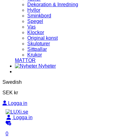
Dekoration & Inredning
Hyllor
Sminkbord
Spegel
Vas
Klockor
Original konst
Skulpturer
Sittpallar
Krukor
MATTOR
Nyheter
Swedish
SEK kr
Logga in
Logga in
0