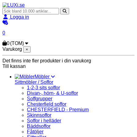
Logga in
0
0
(TOM)
Varukorg
×
Det finns inte fler produkter i din varukorg
Till kassan
Möbler
Sittmöbler / Soffor
1-2-3 sits soffor
Divan-, hörn- & U-soffor
Soffgrupper
Chesterfield soffor
CHESTERFIELD - Premium
Skinnsoffor
Soffor i helläder
Bäddsoffor
Fåtöljer