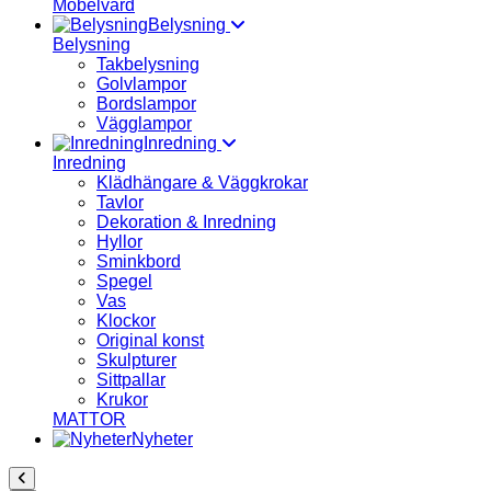
Möbelvård
Belysning
Belysning
Takbelysning
Golvlampor
Bordslampor
Vägglampor
Inredning
Inredning
Klädhängare & Väggkrokar
Tavlor
Dekoration & Inredning
Hyllor
Sminkbord
Spegel
Vas
Klockor
Original konst
Skulpturer
Sittpallar
Krukor
MATTOR
Nyheter