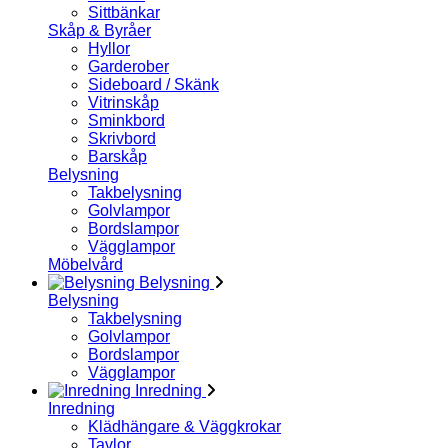
Sittbänkar
Skåp & Byråer
Hyllor
Garderober
Sideboard / Skänk
Vitrinskåp
Sminkbord
Skrivbord
Barskåp
Belysning
Takbelysning
Golvlampor
Bordslampor
Vägglampor
Möbelvård
Belysning
Belysning
Takbelysning
Golvlampor
Bordslampor
Vägglampor
Inredning
Inredning
Klädhängare & Väggkrokar
Tavlor