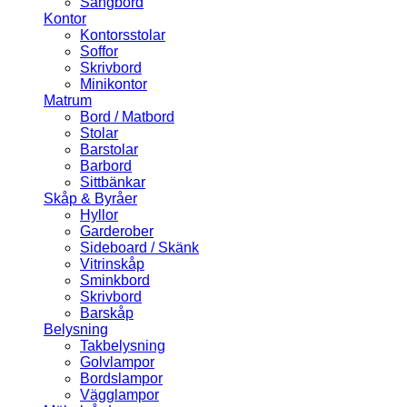
Sängbord
Kontor
Kontorsstolar
Soffor
Skrivbord
Minikontor
Matrum
Bord / Matbord
Stolar
Barstolar
Barbord
Sittbänkar
Skåp & Byråer
Hyllor
Garderober
Sideboard / Skänk
Vitrinskåp
Sminkbord
Skrivbord
Barskåp
Belysning
Takbelysning
Golvlampor
Bordslampor
Vägglampor