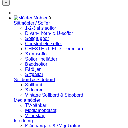
Möbler
Sittmöbler / Soffor
1-2-3 sits soffor
Divan-, hörn- & U-soffor
Soffgrupper
Chesterfield soffor
CHESTERFIELD - Premium
Skinnsoffor
Soffor i helläder
Bäddsoffor
Fåtöljer
Sittpallar
Soffbord & Sidobord
Soffbord
Sidobord
Vintage Soffbord & Sidobord
Mediamöbler
TV-bänkar
Mediamöbelset
Vitrinskåp
Inredning
Klädhängare & Väggkrokar