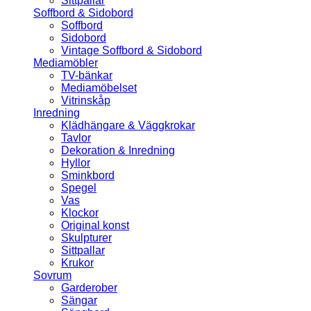
Sittpallar
Soffbord & Sidobord
Soffbord
Sidobord
Vintage Soffbord & Sidobord
Mediamöbler
TV-bänkar
Mediamöbelset
Vitrinskåp
Inredning
Klädhängare & Väggkrokar
Tavlor
Dekoration & Inredning
Hyllor
Sminkbord
Spegel
Vas
Klockor
Original konst
Skulpturer
Sittpallar
Krukor
Sovrum
Garderober
Sängar