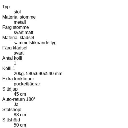
Typ
stol
Material stomme
metall
Färg stomme
svart matt
Material klädsel
sammetsliknande tyg
Färg klädsel
svart
Antal kolli
1
Kolli 1
20kg. 580x690x540 mm
Extra funktioner
pocketfjädrar
Sittdjup
45 cm
Auto-return 180°
Ja
Stolshöjd
88 cm
Sittshöjd
50 cm