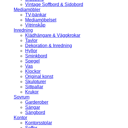
Vintage Soffbord & Sidobord
Mediamöbler
TV-bänkar
Mediamöbelset
Vitrinskåp
Inredning
Klädhängare & Väggkrokar
Tavlor
Dekoration & Inredning
Hyllor
Sminkbord
Spegel
Vas
Klockor
Original konst
Skulpturer
Sittpallar
Krukor
Sovrum
Garderober
Sängar
Sängbord
Kontor
Kontorsstolar
Soffor