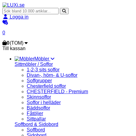
Logga in
0
0
(TOM)
Till kassan
Möbler
Sittmöbler / Soffor
1-2-3 sits soffor
Divan-, hörn- & U-soffor
Soffgrupper
Chesterfield soffor
CHESTERFIELD - Premium
Skinnsoffor
Soffor i helläder
Bäddsoffor
Fåtöljer
Sittpallar
Soffbord & Sidobord
Soffbord
Sidobord