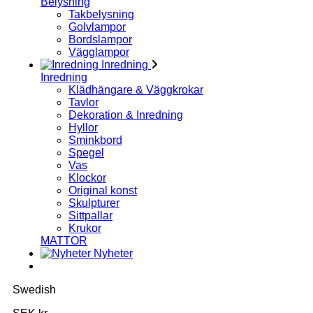
Belysning
Takbelysning
Golvlampor
Bordslampor
Vägglampor
Inredning
Inredning
Klädhängare & Väggkrokar
Tavlor
Dekoration & Inredning
Hyllor
Sminkbord
Spegel
Vas
Klockor
Original konst
Skulpturer
Sittpallar
Krukor
MATTOR
Nyheter
Swedish