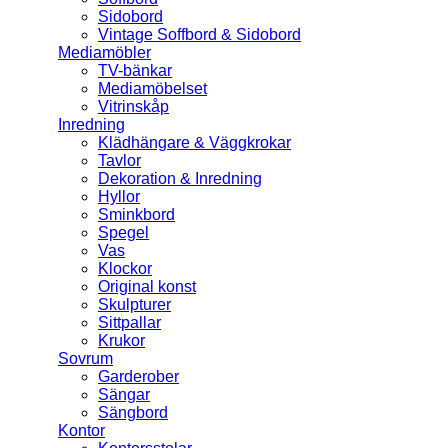
Sidobord
Vintage Soffbord & Sidobord
Mediamöbler
TV-bänkar
Mediamöbelset
Vitrinskåp
Inredning
Klädhängare & Väggkrokar
Tavlor
Dekoration & Inredning
Hyllor
Sminkbord
Spegel
Vas
Klockor
Original konst
Skulpturer
Sittpallar
Krukor
Sovrum
Garderober
Sängar
Sängbord
Kontor