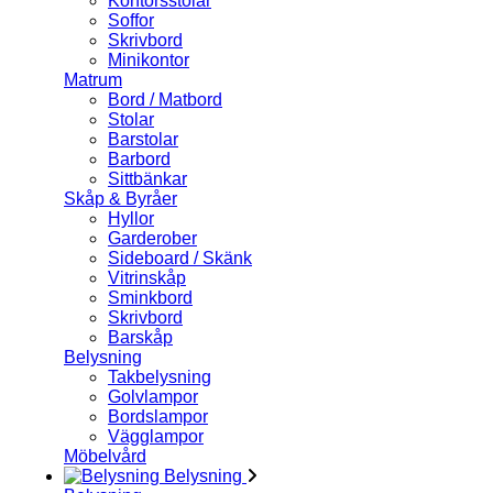
Kontorsstolar
Soffor
Skrivbord
Minikontor
Matrum
Bord / Matbord
Stolar
Barstolar
Barbord
Sittbänkar
Skåp & Byråer
Hyllor
Garderober
Sideboard / Skänk
Vitrinskåp
Sminkbord
Skrivbord
Barskåp
Belysning
Takbelysning
Golvlampor
Bordslampor
Vägglampor
Möbelvård
Belysning