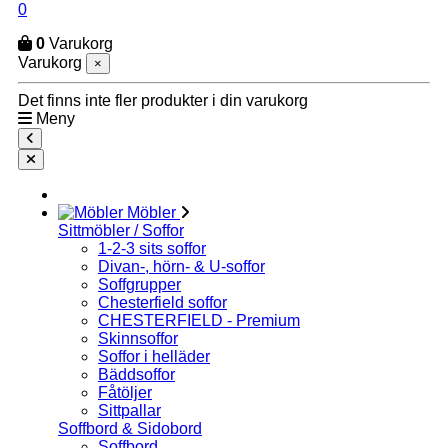
0
0
Varukorg
Varukorg
×
Det finns inte fler produkter i din varukorg
Meny
Möbler
Sittmöbler / Soffor
1-2-3 sits soffor
Divan-, hörn- & U-soffor
Soffgrupper
Chesterfield soffor
CHESTERFIELD - Premium
Skinnsoffor
Soffor i helläder
Bäddsoffor
Fåtöljer
Sittpallar
Soffbord & Sidobord
Soffbord