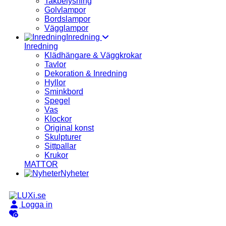
Takbelysning
Golvlampor
Bordslampor
Vägglampor
Inredning
Inredning
Klädhängare & Väggkrokar
Tavlor
Dekoration & Inredning
Hyllor
Sminkbord
Spegel
Vas
Klockor
Original konst
Skulpturer
Sittpallar
Krukor
MATTOR
Nyheter
Logga in