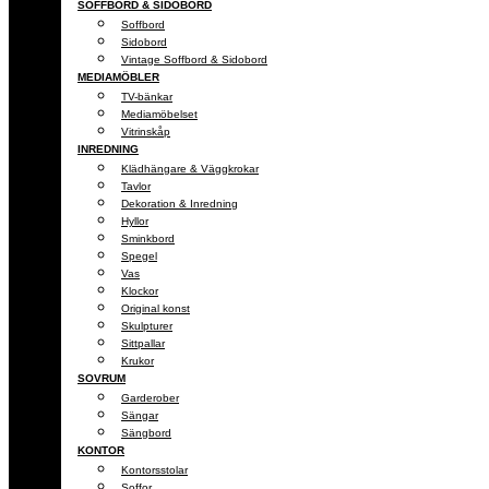
SOFFBORD & SIDOBORD
Soffbord
Sidobord
Vintage Soffbord & Sidobord
MEDIAMÖBLER
TV-bänkar
Mediamöbelset
Vitrinskåp
INREDNING
Klädhängare & Väggkrokar
Tavlor
Dekoration & Inredning
Hyllor
Sminkbord
Spegel
Vas
Klockor
Original konst
Skulpturer
Sittpallar
Krukor
SOVRUM
Garderober
Sängar
Sängbord
KONTOR
Kontorsstolar
Soffor