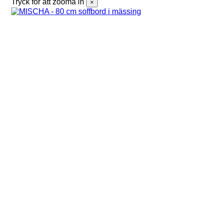
Tryck för att zooma in
×