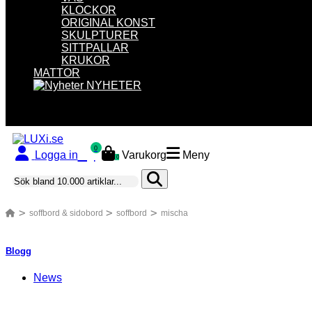
KLOCKOR
ORIGINAL KONST
SKULPTURER
SITTPALLAR
KRUKOR
MATTOR
NYHETER
0
Logga in
Varukorg
Meny
0
soffbord & sidobord
soffbord
mischa
Blogg
News