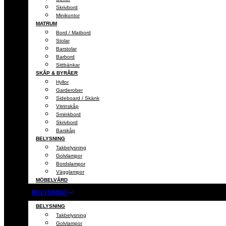
Skrivbord
Minikontor
MATRUM
Bord / Matbord
Stolar
Barstolar
Barbord
Sittbänkar
SKÅP & BYRÅER
Hyllor
Garderober
Sideboard / Skänk
Vitrinskåp
Sminkbord
Skrivbord
Barskåp
BELYSNING
Takbelysning
Golvlampor
Bordslampor
Vägglampor
MÖBELVÅRD
BELYSNING
BELYSNING
Takbelysning
Golvlampor