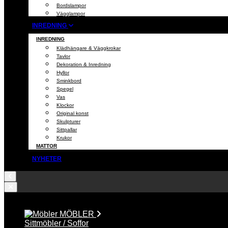
Bordslampor
Vägglampor
INREDNING
INREDNING
Klädhängare & Väggkrokar
Tavlor
Dekoration & Inredning
Hyllor
Sminkbord
Spegel
Vas
Klockor
Original konst
Skulpturer
Sittpallar
Krukor
MATTOR
NYHETER
MÖBLER
Sittmöbler / Soffor