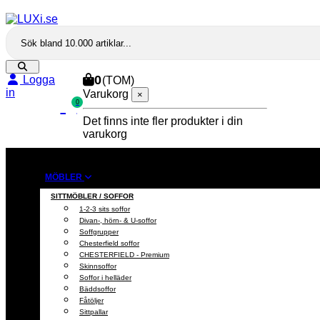
0
Logga
(TOM)
in
Varukorg
×
TILL
0
KASSAN
Det finns inte fler produkter i din
varukorg
MÖBLER
SITTMÖBLER / SOFFOR
1-2-3 sits soffor
Divan-, hörn- & U-soffor
Soffgrupper
Chesterfield soffor
CHESTERFIELD - Premium
Skinnsoffor
Soffor i helläder
Bäddsoffor
Fåtöljer
Sittpallar