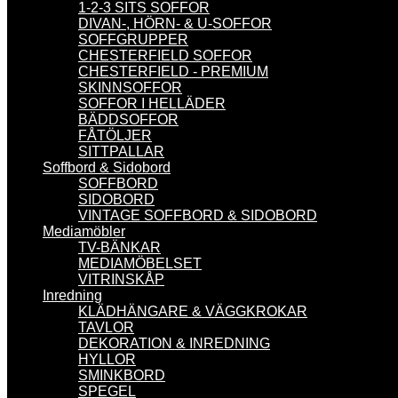
1-2-3 SITS SOFFOR
DIVAN-, HÖRN- & U-SOFFOR
SOFFGRUPPER
CHESTERFIELD SOFFOR
CHESTERFIELD - PREMIUM
SKINNSOFFOR
SOFFOR I HELLÄDER
BÄDDSOFFOR
FÅTÖLJER
SITTPALLAR
Soffbord & Sidobord
SOFFBORD
SIDOBORD
VINTAGE SOFFBORD & SIDOBORD
Mediamöbler
TV-BÄNKAR
MEDIAMÖBELSET
VITRINSKÅP
Inredning
KLÄDHÄNGARE & VÄGGKROKAR
TAVLOR
DEKORATION & INREDNING
HYLLOR
SMINKBORD
SPEGEL