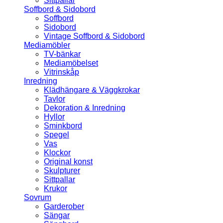
Sittpallar
Soffbord & Sidobord
Soffbord
Sidobord
Vintage Soffbord & Sidobord
Mediamöbler
TV-bänkar
Mediamöbelset
Vitrinskåp
Inredning
Klädhängare & Väggkrokar
Tavlor
Dekoration & Inredning
Hyllor
Sminkbord
Spegel
Vas
Klockor
Original konst
Skulpturer
Sittpallar
Krukor
Sovrum
Garderober
Sängar