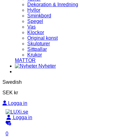
Dekoration & Inredning
Hyllor
Sminkbord
Spegel
Vas
Klockor
Original konst
Skulpturer
Sittpallar
Krukor
MATTOR
Nyheter
Swedish
SEK kr
Logga in
Logga in
0