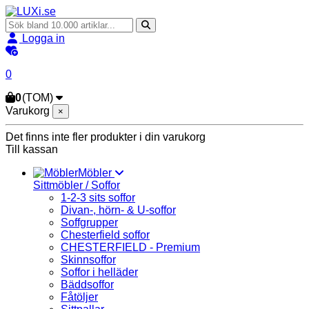
Logga in
0
0
(TOM)
Varukorg
×
Det finns inte fler produkter i din varukorg
Till kassan
Möbler
Sittmöbler / Soffor
1-2-3 sits soffor
Divan-, hörn- & U-soffor
Soffgrupper
Chesterfield soffor
CHESTERFIELD - Premium
Skinnsoffor
Soffor i helläder
Bäddsoffor
Fåtöljer