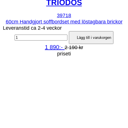
TRIODOS
39718
60cm Handgjort soffbordset med löstagbara brickor
Leveranstid ca 2-4 veckor
Lägg till i varukorgen
1 890:-
2 190 kr
priseti