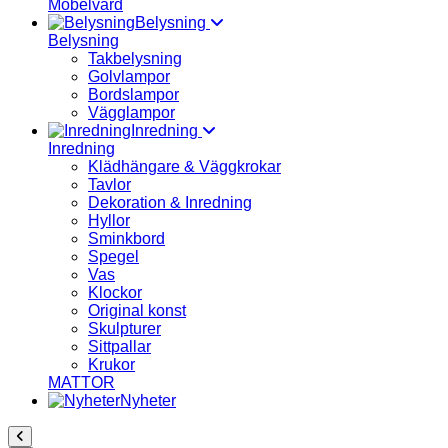
Möbelvård
Belysning
Belysning
Takbelysning
Golvlampor
Bordslampor
Vägglampor
Inredning
Inredning
Klädhängare & Väggkrokar
Tavlor
Dekoration & Inredning
Hyllor
Sminkbord
Spegel
Vas
Klockor
Original konst
Skulpturer
Sittpallar
Krukor
MATTOR
Nyheter