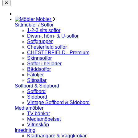
Möbler
Sittmöbler / Soffor
1-2-3 sits soffor
Divan-, hörn- & U-soffor
Soffgrupper
Chesterfield soffor
CHESTERFIELD - Premium
Skinnsoffor
Soffor i helläder
Bäddsoffor
Fåtöljer
Sittpallar
Soffbord & Sidobord
Soffbord
Sidobord
Vintage Soffbord & Sidobord
Mediamöbler
TV-bänkar
Mediamöbelset
Vitrinskåp
Inredning
Klädhängare & Väggkrokar