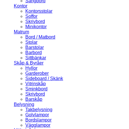
Sängbord
Kontor
Kontorsstolar
Soffor
Skrivbord
Minikontor
Matrum
Bord / Matbord
Stolar
Barstolar
Barbord
Sittbänkar
Skåp & Byråer
Hyllor
Garderober
Sideboard / Skänk
Vitrinskåp
Sminkbord
Skrivbord
Barskåp
Belysning
Takbelysning
Golvlampor
Bordslampor
Vägglampor