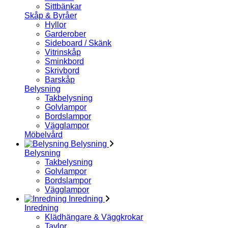
Sittbänkar
Skåp & Byråer
Hyllor
Garderober
Sideboard / Skänk
Vitrinskåp
Sminkbord
Skrivbord
Barskåp
Belysning
Takbelysning
Golvlampor
Bordslampor
Vägglampor
Möbelvård
Belysning
Belysning
Takbelysning
Golvlampor
Bordslampor
Vägglampor
Inredning
Inredning
Klädhängare & Väggkrokar
Tavlor