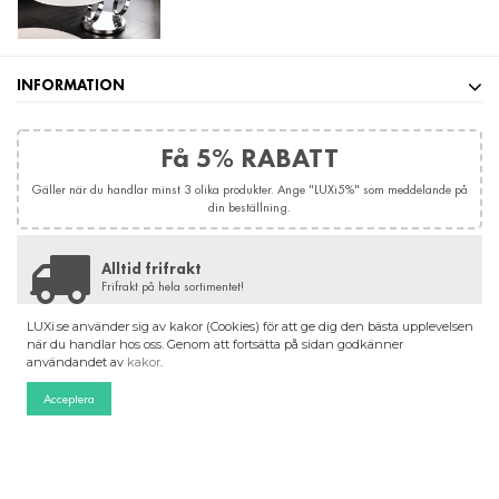
INFORMATION
Få 5% RABATT
Gäller när du handlar minst 3 olika produkter. Ange "LUXi5%" som meddelande på
din beställning.
Alltid frifrakt
Frifrakt på hela sortimentet!
LUXi.se använder sig av kakor (Cookies) för att ge dig den bästa upplevelsen
NYHETSBREV
när du handlar hos oss. Genom att fortsätta på sidan godkänner
användandet av
kakor
.
FÖLJ OSS
Acceptera