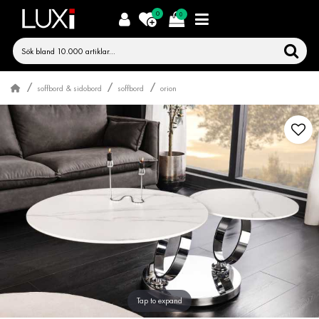
0
0
soffbord & sidobord
soffbord
orion
Tap to expand