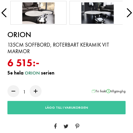
ORION
135CM SOFFBORD, ROTERBART KERAMIK VIT
MARMOR
6 515:-
Se hela
ORION
serien
Fri frakt
tillgänglig
LÄGG TILL I VARUKORGEN