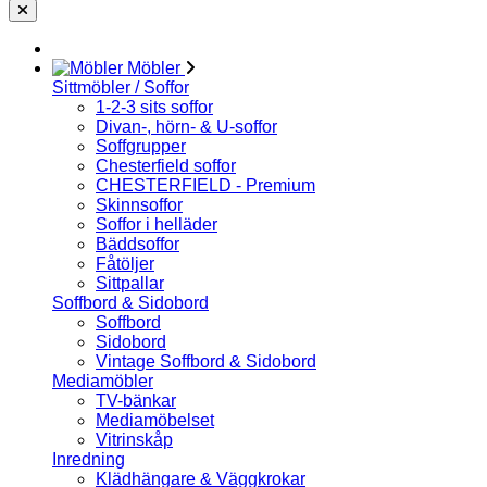
Möbler
Sittmöbler / Soffor
1-2-3 sits soffor
Divan-, hörn- & U-soffor
Soffgrupper
Chesterfield soffor
CHESTERFIELD - Premium
Skinnsoffor
Soffor i helläder
Bäddsoffor
Fåtöljer
Sittpallar
Soffbord & Sidobord
Soffbord
Sidobord
Vintage Soffbord & Sidobord
Mediamöbler
TV-bänkar
Mediamöbelset
Vitrinskåp
Inredning
Klädhängare & Väggkrokar