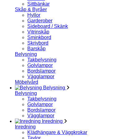
Sittbänkar
Skåp & Byråer
Hyllor
Garderober
Sideboard / Skänk
Vitrinskåp
Sminkbord
Skrivbord
Barskåp
Belysning
Takbelysning
Golvlampor
Bordslampor
Vägglampor
Möbelvård
Belysning
Belysning
Takbelysning
Golvlampor
Bordslampor
Vägglampor
Inredning
Inredning
Klädhängare & Väggkrokar
Tavlor