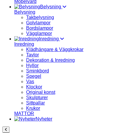
Möbelvård
Belysning
Belysning
Takbelysning
Golvlampor
Bordslampor
Vägglampor
Inredning
Inredning
Klädhängare & Väggkrokar
Tavlor
Dekoration & Inredning
Hyllor
Sminkbord
Spegel
Vas
Klockor
Original konst
Skulpturer
Sittpallar
Krukor
MATTOR
Nyheter