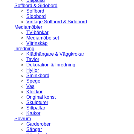
Sittpallar
Soffbord & Sidobord
Soffbord
Sidobord
Vintage Soffbord & Sidobord
Mediamöbler
TV-bänkar
Mediamöbelset
Vitrinskåp
Inredning
Klädhängare & Väggkrokar
Tavlor
Dekoration & Inredning
Hyllor
Sminkbord
Spegel
Vas
Klockor
Original konst
Skulpturer
Sittpallar
Krukor
Sovrum
Garderober
Sängar