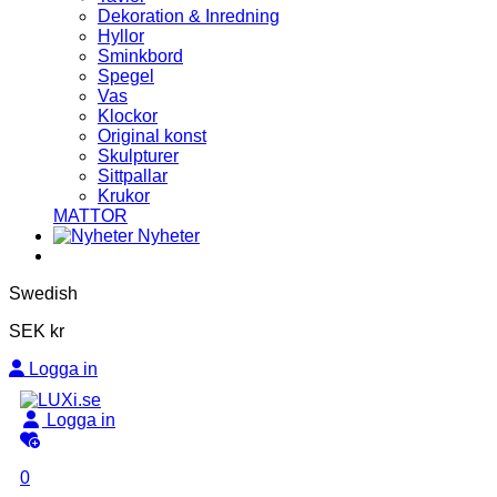
Dekoration & Inredning
Hyllor
Sminkbord
Spegel
Vas
Klockor
Original konst
Skulpturer
Sittpallar
Krukor
MATTOR
Nyheter
Swedish
SEK kr
Logga in
Logga in
0