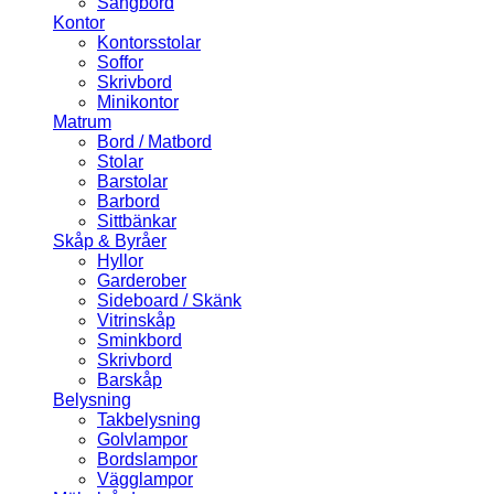
Sängbord
Kontor
Kontorsstolar
Soffor
Skrivbord
Minikontor
Matrum
Bord / Matbord
Stolar
Barstolar
Barbord
Sittbänkar
Skåp & Byråer
Hyllor
Garderober
Sideboard / Skänk
Vitrinskåp
Sminkbord
Skrivbord
Barskåp
Belysning
Takbelysning
Golvlampor
Bordslampor
Vägglampor