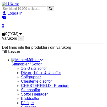
Logga in
0
0
(TOM)
Varukorg
×
Det finns inte fler produkter i din varukorg
Till kassan
Möbler
Sittmöbler / Soffor
1-2-3 sits soffor
Divan-, hörn- & U-soffor
Soffgrupper
Chesterfield soffor
CHESTERFIELD - Premium
Skinnsoffor
Soffor i helläder
Bäddsoffor
Fåtöljer