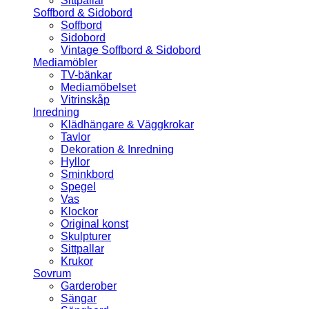
Sittpallar
Soffbord & Sidobord
Soffbord
Sidobord
Vintage Soffbord & Sidobord
Mediamöbler
TV-bänkar
Mediamöbelset
Vitrinskåp
Inredning
Klädhängare & Väggkrokar
Tavlor
Dekoration & Inredning
Hyllor
Sminkbord
Spegel
Vas
Klockor
Original konst
Skulpturer
Sittpallar
Krukor
Sovrum
Garderober
Sängar