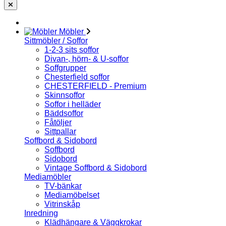
Möbler
Sittmöbler / Soffor
1-2-3 sits soffor
Divan-, hörn- & U-soffor
Soffgrupper
Chesterfield soffor
CHESTERFIELD - Premium
Skinnsoffor
Soffor i helläder
Bäddsoffor
Fåtöljer
Sittpallar
Soffbord & Sidobord
Soffbord
Sidobord
Vintage Soffbord & Sidobord
Mediamöbler
TV-bänkar
Mediamöbelset
Vitrinskåp
Inredning
Klädhängare & Väggkrokar