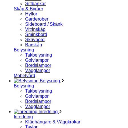
Sittbänkar
Skåp & Byråer
Hyllor
Garderober
Sideboard / Skänk
Vitrinskåp
Sminkbord
Skrivbord
Barskåp
Belysning
Takbelysning
Golvlampor
Bordslampor
Vägglampor
Möbelvård
Belysning
Belysning
Takbelysning
Golvlampor
Bordslampor
Vägglampor
Inredning
Inredning
Klädhängare & Väggkrokar
Tavlor