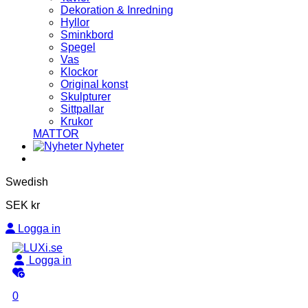
Dekoration & Inredning
Hyllor
Sminkbord
Spegel
Vas
Klockor
Original konst
Skulpturer
Sittpallar
Krukor
MATTOR
Nyheter
Swedish
SEK kr
Logga in
Logga in
0