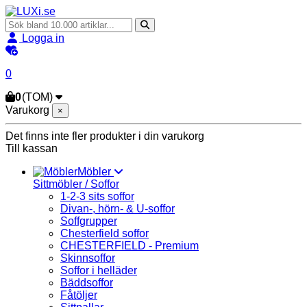
Logga in
0
0
(TOM)
Varukorg
×
Det finns inte fler produkter i din varukorg
Till kassan
Möbler
Sittmöbler / Soffor
1-2-3 sits soffor
Divan-, hörn- & U-soffor
Soffgrupper
Chesterfield soffor
CHESTERFIELD - Premium
Skinnsoffor
Soffor i helläder
Bäddsoffor
Fåtöljer