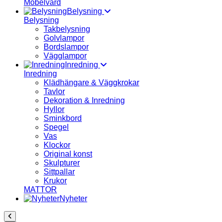
Möbelvård
Belysning
Belysning
Takbelysning
Golvlampor
Bordslampor
Vägglampor
Inredning
Inredning
Klädhängare & Väggkrokar
Tavlor
Dekoration & Inredning
Hyllor
Sminkbord
Spegel
Vas
Klockor
Original konst
Skulpturer
Sittpallar
Krukor
MATTOR
Nyheter