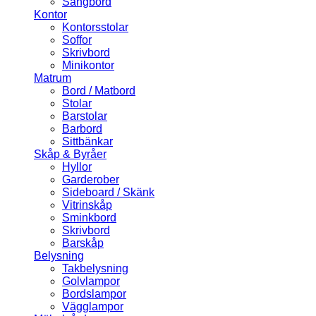
Sängbord
Kontor
Kontorsstolar
Soffor
Skrivbord
Minikontor
Matrum
Bord / Matbord
Stolar
Barstolar
Barbord
Sittbänkar
Skåp & Byråer
Hyllor
Garderober
Sideboard / Skänk
Vitrinskåp
Sminkbord
Skrivbord
Barskåp
Belysning
Takbelysning
Golvlampor
Bordslampor
Vägglampor