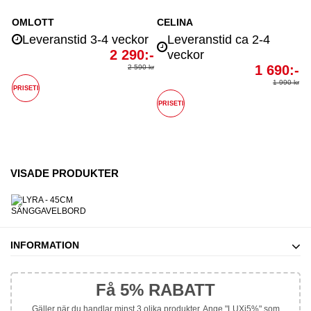
OMLOTT
CELINA
Leveranstid 3-4 veckor
Leveranstid ca 2-4
2 290:-
veckor
1 690:-
2 590 kr
1 990 kr
PRISETI
PRISETI
-500 kr
-200 kr
-800 kr
-700 kr
-200 kr
-300 kr
-300 kr
VISADE PRODUKTER
INFORMATION
Få 5% RABATT
Gäller när du handlar minst 3 olika produkter. Ange "LUXi5%" som