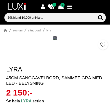
0
0
sovrum
sängbord
lyra
LYRA
45CM SÄNGGAVELBORD, SAMMET GRÅ MED
LED - BELYSNING
2 150:-
Se hela
LYRA
serien