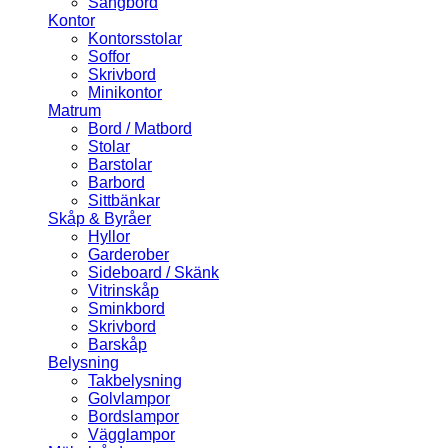
Sängbord
Kontor
Kontorsstolar
Soffor
Skrivbord
Minikontor
Matrum
Bord / Matbord
Stolar
Barstolar
Barbord
Sittbänkar
Skåp & Byråer
Hyllor
Garderober
Sideboard / Skänk
Vitrinskåp
Sminkbord
Skrivbord
Barskåp
Belysning
Takbelysning
Golvlampor
Bordslampor
Vägglampor