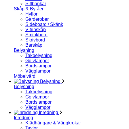
Sittbänkar
Skåp & Byråer
Hyllor
Garderober
Sideboard / Skänk
Vitrinskåp
Sminkbord
Skrivbord
Barskåp
Belysning
Takbelysning
Golvlampor
Bordslampor
Vägglampor
Möbelvård
Belysning
Belysning
Takbelysning
Golvlampor
Bordslampor
Vägglampor
Inredning
Inredning
Klädhängare & Väggkrokar
Tavlor