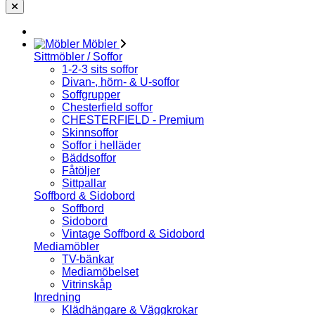
Möbler
Sittmöbler / Soffor
1-2-3 sits soffor
Divan-, hörn- & U-soffor
Soffgrupper
Chesterfield soffor
CHESTERFIELD - Premium
Skinnsoffor
Soffor i helläder
Bäddsoffor
Fåtöljer
Sittpallar
Soffbord & Sidobord
Soffbord
Sidobord
Vintage Soffbord & Sidobord
Mediamöbler
TV-bänkar
Mediamöbelset
Vitrinskåp
Inredning
Klädhängare & Väggkrokar