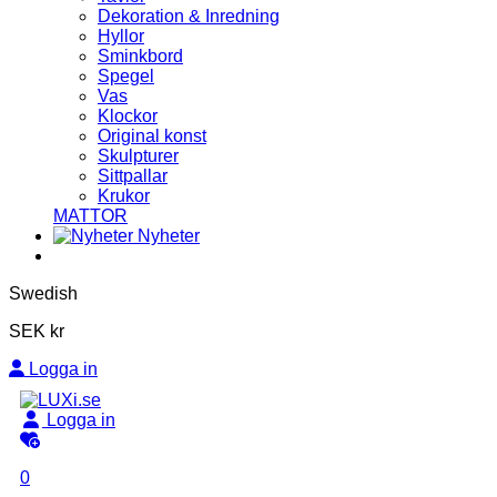
Dekoration & Inredning
Hyllor
Sminkbord
Spegel
Vas
Klockor
Original konst
Skulpturer
Sittpallar
Krukor
MATTOR
Nyheter
Swedish
SEK kr
Logga in
Logga in
0