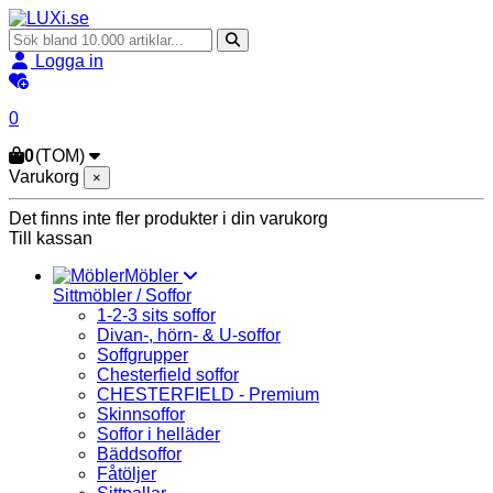
Logga in
0
0
(TOM)
Varukorg
×
Det finns inte fler produkter i din varukorg
Till kassan
Möbler
Sittmöbler / Soffor
1-2-3 sits soffor
Divan-, hörn- & U-soffor
Soffgrupper
Chesterfield soffor
CHESTERFIELD - Premium
Skinnsoffor
Soffor i helläder
Bäddsoffor
Fåtöljer