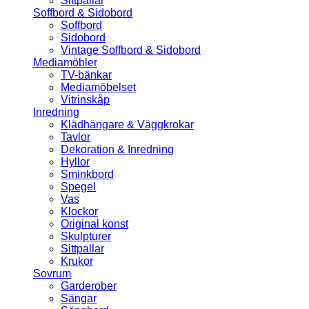
Sittpallar
Soffbord & Sidobord
Soffbord
Sidobord
Vintage Soffbord & Sidobord
Mediamöbler
TV-bänkar
Mediamöbelset
Vitrinskåp
Inredning
Klädhängare & Väggkrokar
Tavlor
Dekoration & Inredning
Hyllor
Sminkbord
Spegel
Vas
Klockor
Original konst
Skulpturer
Sittpallar
Krukor
Sovrum
Garderober
Sängar