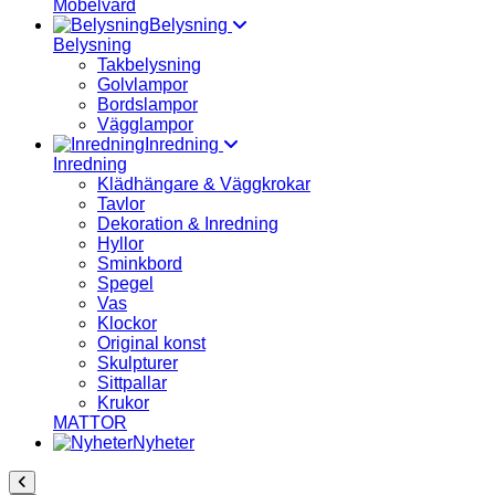
Möbelvård
Belysning
Belysning
Takbelysning
Golvlampor
Bordslampor
Vägglampor
Inredning
Inredning
Klädhängare & Väggkrokar
Tavlor
Dekoration & Inredning
Hyllor
Sminkbord
Spegel
Vas
Klockor
Original konst
Skulpturer
Sittpallar
Krukor
MATTOR
Nyheter