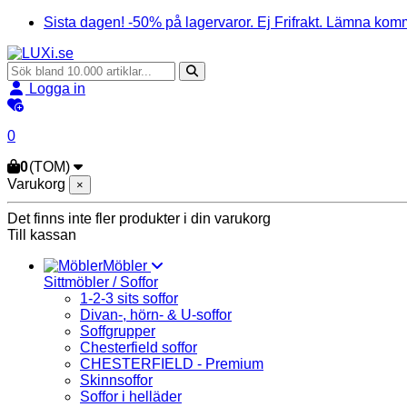
Sista dagen! -50% på lagervaror. Ej Frifrakt. Lämna komm
Logga in
0
0
(TOM)
Varukorg
×
Det finns inte fler produkter i din varukorg
Till kassan
Möbler
Sittmöbler / Soffor
1-2-3 sits soffor
Divan-, hörn- & U-soffor
Soffgrupper
Chesterfield soffor
CHESTERFIELD - Premium
Skinnsoffor
Soffor i helläder