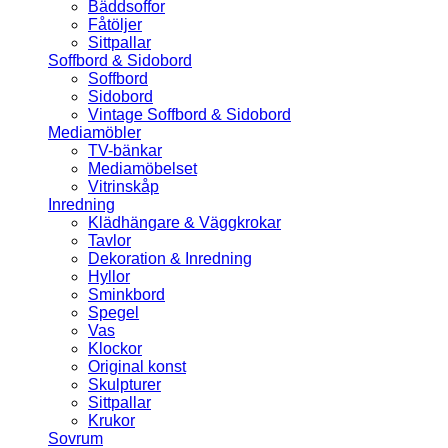
Bäddsoffor
Fåtöljer
Sittpallar
Soffbord & Sidobord
Soffbord
Sidobord
Vintage Soffbord & Sidobord
Mediamöbler
TV-bänkar
Mediamöbelset
Vitrinskåp
Inredning
Klädhängare & Väggkrokar
Tavlor
Dekoration & Inredning
Hyllor
Sminkbord
Spegel
Vas
Klockor
Original konst
Skulpturer
Sittpallar
Krukor
Sovrum