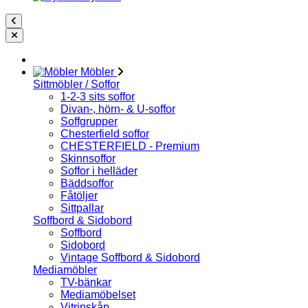
Möbler
Sittmöbler / Soffor
1-2-3 sits soffor
Divan-, hörn- & U-soffor
Soffgrupper
Chesterfield soffor
CHESTERFIELD - Premium
Skinnsoffor
Soffor i helläder
Bäddsoffor
Fåtöljer
Sittpallar
Soffbord & Sidobord
Soffbord
Sidobord
Vintage Soffbord & Sidobord
Mediamöbler
TV-bänkar
Mediamöbelset
Vitrinskåp