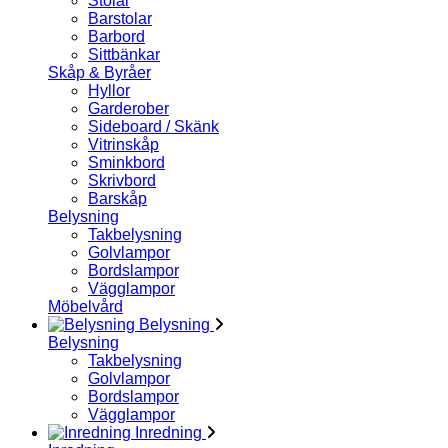
Stolar
Barstolar
Barbord
Sittbänkar
Skåp & Byråer
Hyllor
Garderober
Sideboard / Skänk
Vitrinskåp
Sminkbord
Skrivbord
Barskåp
Belysning
Takbelysning
Golvlampor
Bordslampor
Vägglampor
Möbelvård
Belysning
Belysning
Takbelysning
Golvlampor
Bordslampor
Vägglampor
Inredning