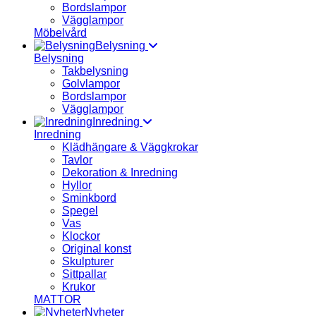
Bordslampor
Vägglampor
Möbelvård
Belysning
Belysning
Takbelysning
Golvlampor
Bordslampor
Vägglampor
Inredning
Inredning
Klädhängare & Väggkrokar
Tavlor
Dekoration & Inredning
Hyllor
Sminkbord
Spegel
Vas
Klockor
Original konst
Skulpturer
Sittpallar
Krukor
MATTOR
Nyheter