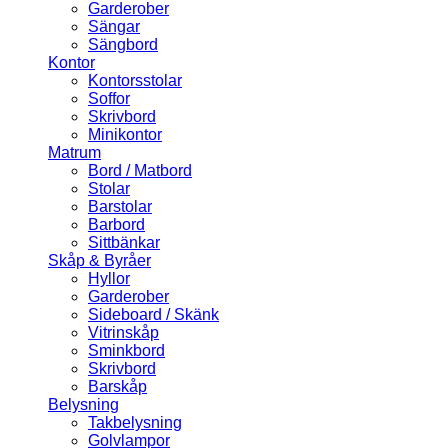
Garderober
Sängar
Sängbord
Kontor
Kontorsstolar
Soffor
Skrivbord
Minikontor
Matrum
Bord / Matbord
Stolar
Barstolar
Barbord
Sittbänkar
Skåp & Byråer
Hyllor
Garderober
Sideboard / Skänk
Vitrinskåp
Sminkbord
Skrivbord
Barskåp
Belysning
Takbelysning
Golvlampor