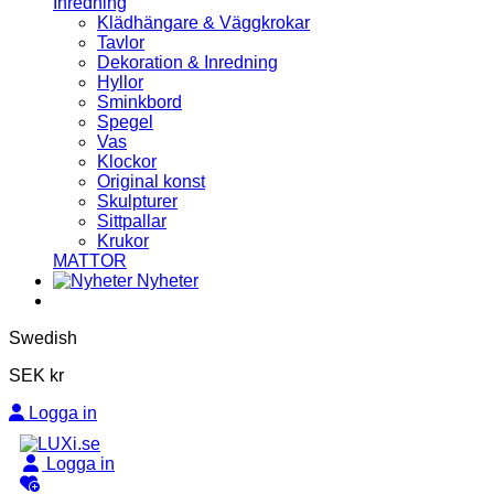
Inredning
Klädhängare & Väggkrokar
Tavlor
Dekoration & Inredning
Hyllor
Sminkbord
Spegel
Vas
Klockor
Original konst
Skulpturer
Sittpallar
Krukor
MATTOR
Nyheter
Swedish
SEK kr
Logga in
Logga in