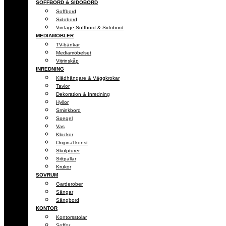
SOFFBORD & SIDOBORD
Soffbord
Sidobord
Vintage Soffbord & Sidobord
MEDIAMÖBLER
TV-bänkar
Mediamöbelset
Vitrinskåp
INREDNING
Klädhängare & Väggkrokar
Tavlor
Dekoration & Inredning
Hyllor
Sminkbord
Spegel
Vas
Klockor
Original konst
Skulpturer
Sittpallar
Krukor
SOVRUM
Garderober
Sängar
Sängbord
KONTOR
Kontorsstolar
Soffor