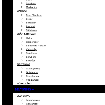
Skrivbord
Minikontor
MATRUM
Bord / Matbord
Stolar
Barstolar
Barbord
Sittbänkar
SKÅP & BYRÅER
Hyllor
Garderober
Sideboard / Skänk
Vitrinskåp
Sminkbord
Skrivbord
Barskåp
BELYSNING
Takbelysning
Golvlampor
Bordslampor
Vägglampor
MÖBELVÅRD
BELYSNING
BELYSNING
Takbelysning
Golvlampor