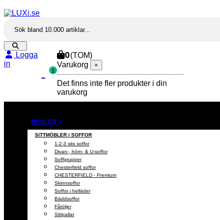
0
Logga
(TOM)
in
Varukorg
×
TILL
0
KASSAN
Det finns inte fler produkter i din
varukorg
MÖBLER
SITTMÖBLER / SOFFOR
1-2-3 sits soffor
Divan-, hörn- & U-soffor
Soffgrupper
Chesterfield soffor
CHESTERFIELD - Premium
Skinnsoffor
Soffor i helläder
Bäddsoffor
Fåtöljer
Sittpallar