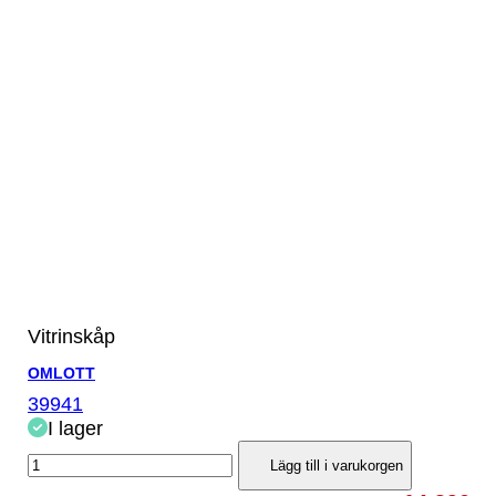
Vitrinskåp
OMLOTT
39941
I lager
Lägg till i varukorgen