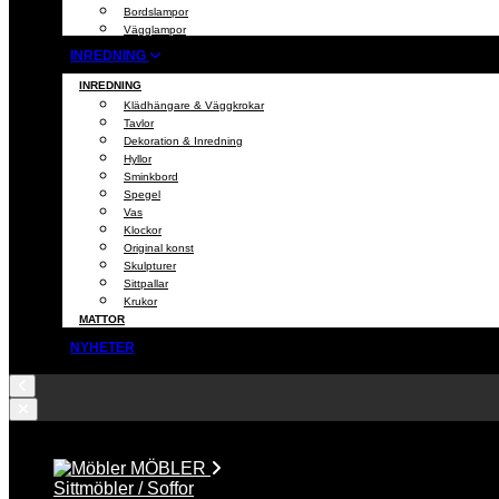
Bordslampor
Vägglampor
INREDNING
INREDNING
Klädhängare & Väggkrokar
Tavlor
Dekoration & Inredning
Hyllor
Sminkbord
Spegel
Vas
Klockor
Original konst
Skulpturer
Sittpallar
Krukor
MATTOR
NYHETER
MÖBLER
Sittmöbler / Soffor