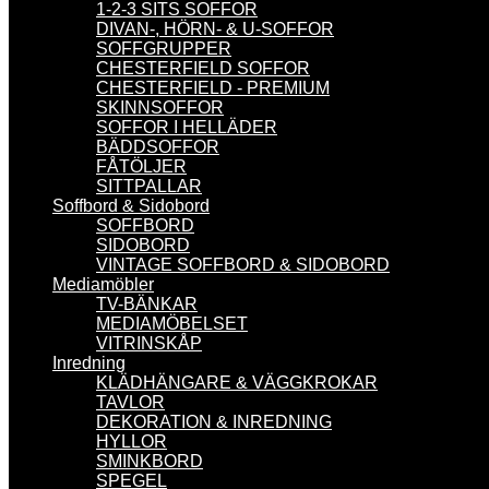
1-2-3 SITS SOFFOR
DIVAN-, HÖRN- & U-SOFFOR
SOFFGRUPPER
CHESTERFIELD SOFFOR
CHESTERFIELD - PREMIUM
SKINNSOFFOR
SOFFOR I HELLÄDER
BÄDDSOFFOR
FÅTÖLJER
SITTPALLAR
Soffbord & Sidobord
SOFFBORD
SIDOBORD
VINTAGE SOFFBORD & SIDOBORD
Mediamöbler
TV-BÄNKAR
MEDIAMÖBELSET
VITRINSKÅP
Inredning
KLÄDHÄNGARE & VÄGGKROKAR
TAVLOR
DEKORATION & INREDNING
HYLLOR
SMINKBORD
SPEGEL