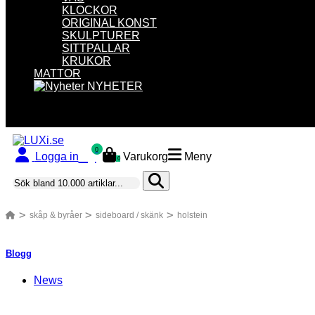
KLOCKOR
ORIGINAL KONST
SKULPTURER
SITTPALLAR
KRUKOR
MATTOR
NYHETER
0
Logga in
Varukorg
Meny
0
skåp & byråer
sideboard / skänk
holstein
Blogg
News