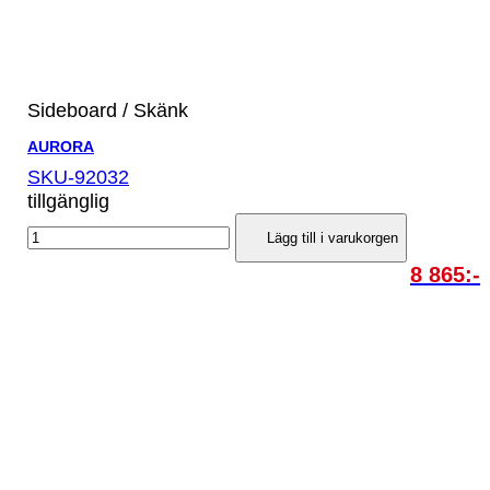
Sideboard / Skänk
AURORA
SKU-92032
tillgänglig
Lägg till i varukorgen
8 865:-