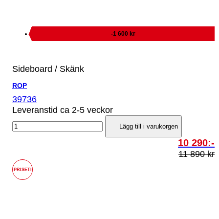
-1 600 kr
Sideboard / Skänk
ROP
39736
Leveranstid ca 2-5 veckor
Lägg till i varukorgen
10 290:-
11 890 kr
PRISETI